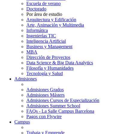
Escuela de verano
Doctorado
Por área de estudio
Arquitectura y Edificación
Arte, Animación y Multimedia
Informática
Ingenierías TIC
Inteligencia Artificial
Business y Management
MBA
Dirección de Proyectos
Data Science & Big Data Analytics
Filosofía y Humanidades
Tecnología y Salud
Admisiones
Admisiones Grados
Admisiones Másters
Admisiones Cursos de Especialización
Admisiones Summer School
FAQs - La Salle Campus Barcelona
Pagos con Flywire
Campus
Trabaja y Emprende