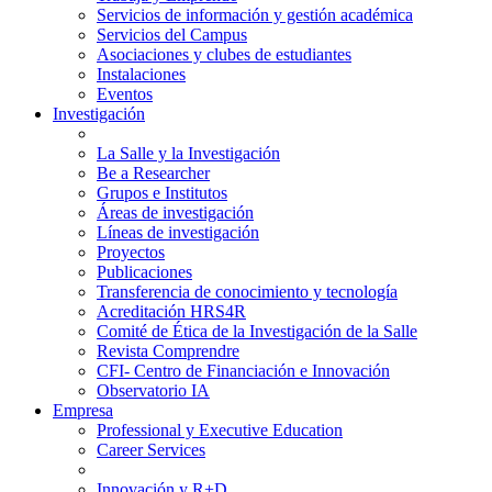
Servicios de información y gestión académica
Servicios del Campus
Asociaciones y clubes de estudiantes
Instalaciones
Eventos
Investigación
La Salle y la Investigación
Be a Researcher
Grupos e Institutos
Áreas de investigación
Líneas de investigación
Proyectos
Publicaciones
Transferencia de conocimiento y tecnología
Acreditación HRS4R
Comité de Ética de la Investigación de la Salle
Revista Comprendre
CFI- Centro de Financiación e Innovación
Observatorio IA
Empresa
Professional y Executive Education
Career Services
Innovación y R+D