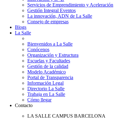
Servicios de Emprendimiento y Aceleración
Gestión Integral Eventos
La innovación, ADN de La Salle
Consejo de empresas
Blogs
La Salle
Bienvenidos a La Salle
Conócenos
Organización y Estructura
Escuelas y Facultades
Gestión de la calidad
Modelo Académico
Portal de Transparencia
Información Legal
Directorio La Salle
Trabaja en La Salle
Cómo llegar
Contacto
LA SALLE CAMPUS BARCELONA