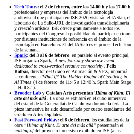
Tech Tours
: el 2 de febrero, entre las 14.00 h y las 17.00 h
,
profesionales y empresas del ámbito de la tecnología
audiovisual que participan en ISE 2026 visitarán el IASlab, el
labotario de La Salle-URL de investigación transdisciplinaria
y creación artística. ISE ofrece gratuitamente a todos los
participantes del Congreso la posibilidad de participar en tours
por distintas instituciones de referencia en el ámbito de la
tecnología en Barcelona. El del IASlab es el primer Tech Tour
de la semana.
Spark
:
del 3 al 6 de febrero
, en paralelo al evento principal,
ISE organiza Spark, '
A new four-day showcase event
dedicated to cross-vertical creative connectivity'
.
Felix
Balbas
, director del Grado en Animación & VFX, impartirá
la conferencia '
What If? The Hidden Engine of Creativity, in
AI Times'
(4 de febrero, de 11:45 a 12:40 h, Spark Main Stage
– Hall 8.1).
Brooder Lab
y Catalan Arts presentan '
Hilma af Klint. El
arte del más allá'
. La obra se exhibirá en el cubo inmersivo
del estand de la Generalitat de Catalunya durante la feria. La
pieza inmersiva ha sido desarrollada por cuatro estudiantes del
Grado en Artes Digitales.
Fast Forward Friday
: el 6 de febrero
, los estudiantes de la
obra
“Hilma af Klint. El arte del más allá”
presentarán el
making-of
del proyecto inmersivo exhibido en ISE (a las