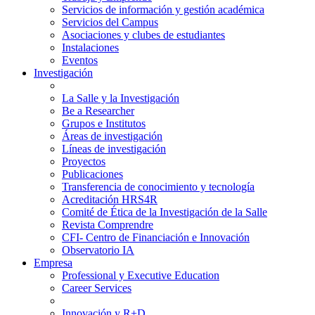
Servicios de información y gestión académica
Servicios del Campus
Asociaciones y clubes de estudiantes
Instalaciones
Eventos
Investigación
La Salle y la Investigación
Be a Researcher
Grupos e Institutos
Áreas de investigación
Líneas de investigación
Proyectos
Publicaciones
Transferencia de conocimiento y tecnología
Acreditación HRS4R
Comité de Ética de la Investigación de la Salle
Revista Comprendre
CFI- Centro de Financiación e Innovación
Observatorio IA
Empresa
Professional y Executive Education
Career Services
Innovación y R+D