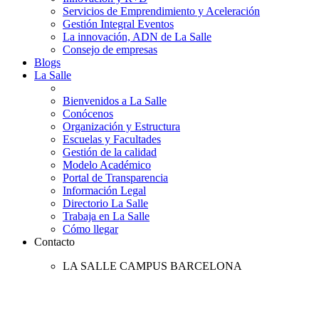
Servicios de Emprendimiento y Aceleración
Gestión Integral Eventos
La innovación, ADN de La Salle
Consejo de empresas
Blogs
La Salle
Bienvenidos a La Salle
Conócenos
Organización y Estructura
Escuelas y Facultades
Gestión de la calidad
Modelo Académico
Portal de Transparencia
Información Legal
Directorio La Salle
Trabaja en La Salle
Cómo llegar
Contacto
LA SALLE CAMPUS BARCELONA