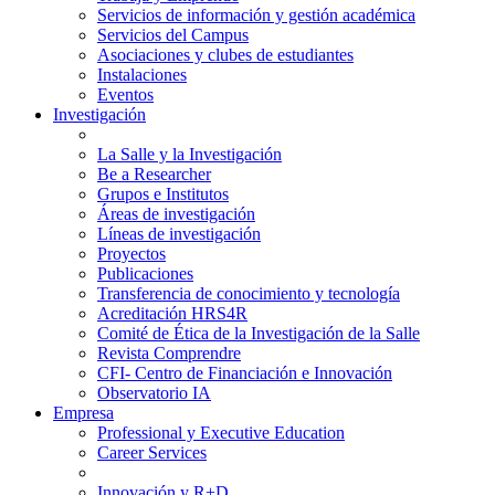
Servicios de información y gestión académica
Servicios del Campus
Asociaciones y clubes de estudiantes
Instalaciones
Eventos
Investigación
La Salle y la Investigación
Be a Researcher
Grupos e Institutos
Áreas de investigación
Líneas de investigación
Proyectos
Publicaciones
Transferencia de conocimiento y tecnología
Acreditación HRS4R
Comité de Ética de la Investigación de la Salle
Revista Comprendre
CFI- Centro de Financiación e Innovación
Observatorio IA
Empresa
Professional y Executive Education
Career Services
Innovación y R+D