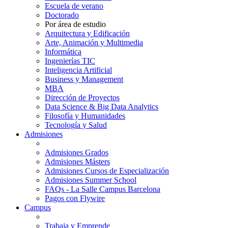
Escuela de verano
Doctorado
Por área de estudio
Arquitectura y Edificación
Arte, Animación y Multimedia
Informática
Ingenierías TIC
Inteligencia Artificial
Business y Management
MBA
Dirección de Proyectos
Data Science & Big Data Analytics
Filosofía y Humanidades
Tecnología y Salud
Admisiones
Admisiones Grados
Admisiones Másters
Admisiones Cursos de Especialización
Admisiones Summer School
FAQs - La Salle Campus Barcelona
Pagos con Flywire
Campus
Trabaja y Emprende