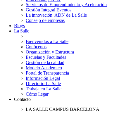
Servicios de Emprendimiento y Aceleración
Gestión Integral Eventos
La innovación, ADN de La Salle
Consejo de empresas
Blogs
La Salle
Bienvenidos a La Salle
Conócenos
Organización y Estructura
Escuelas y Facultades
Gestión de la calidad
Modelo Académico
Portal de Transparencia
Información Legal
Directorio La Salle
Trabaja en La Salle
Cómo llegar
Contacto
LA SALLE CAMPUS BARCELONA