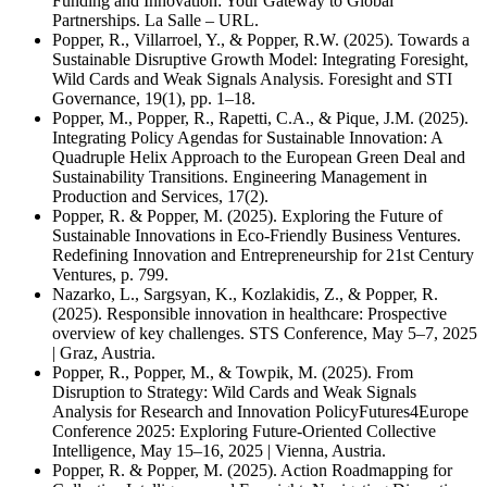
Funding and Innovation: Your Gateway to Global
Partnerships. La Salle – URL.
Popper, R., Villarroel, Y., & Popper, R.W. (2025). Towards a
Sustainable Disruptive Growth Model: Integrating Foresight,
Wild Cards and Weak Signals Analysis. Foresight and STI
Governance, 19(1), pp. 1–18.
Popper, M., Popper, R., Rapetti, C.A., & Pique, J.M. (2025).
Integrating Policy Agendas for Sustainable Innovation: A
Quadruple Helix Approach to the European Green Deal and
Sustainability Transitions. Engineering Management in
Production and Services, 17(2).
Popper, R. & Popper, M. (2025). Exploring the Future of
Sustainable Innovations in Eco-Friendly Business Ventures.
Redefining Innovation and Entrepreneurship for 21st Century
Ventures, p. 799.
Nazarko, L., Sargsyan, K., Kozlakidis, Z., & Popper, R.
(2025). Responsible innovation in healthcare: Prospective
overview of key challenges. STS Conference, May 5–7, 2025
| Graz, Austria.
Popper, R., Popper, M., & Towpik, M. (2025). From
Disruption to Strategy: Wild Cards and Weak Signals
Analysis for Research and Innovation PolicyFutures4Europe
Conference 2025: Exploring Future-Oriented Collective
Intelligence, May 15–16, 2025 | Vienna, Austria.
Popper, R. & Popper, M. (2025). Action Roadmapping for