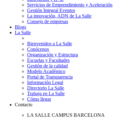
Servicios de Emprendimiento y Aceleración
Gestión Integral Eventos
La innovación, ADN de La Salle
Consejo de empresas
Blogs
La Salle
Bienvenidos a La Salle
Conócenos
Organización y Estructura
Escuelas y Facultades
Gestión de la calidad
Modelo Académico
Portal de Transparencia
Información Legal
Directorio La Salle
Trabaja en La Salle
Cómo llegar
Contacto
LA SALLE CAMPUS BARCELONA