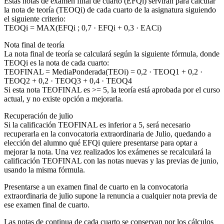
Estas notas de examen final de cuarto (EFQi) servirán para calcular
la nota de teoría (TEOQi) de cada cuarto de la asignatura siguiendo
el siguiente criterio:
TEOQi = MAX(EFQi ; 0,7 · EFQi + 0,3 · EACi)
Nota final de teoría
La nota final de teoría se calculará según la siguiente fórmula, donde
TEOQi es la nota de cada cuarto:
TEOFINAL = MediaPonderada(TEOi) = 0,2 · TEOQ1 + 0,2 ·
TEOQ2 + 0,2 · TEOQ3 + 0,4 · TEOQ4
Si esta nota TEOFINAL es >= 5, la teoría está aprobada por el curso
actual, y no existe opción a mejorarla.
Recuperación de julio
Si la calificación TEOFINAL es inferior a 5, será necesario
recuperarla en la convocatoria extraordinaria de Julio, quedando a
elección del alumno qué EFQi quiere presentarse para optar a
mejorar la nota. Una vez realizados los exámenes se recalculará la
calificación TEOFINAL con las notas nuevas y las previas de junio,
usando la misma fórmula.
Presentarse a un examen final de cuarto en la convocatoria
extraordinaria de julio supone la renuncia a cualquier nota previa de
ese examen final de cuarto.
Las notas de continua de cada cuarto se conservan por los cálculos