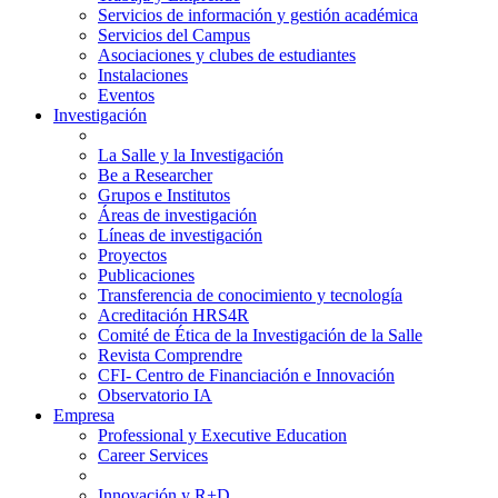
Servicios de información y gestión académica
Servicios del Campus
Asociaciones y clubes de estudiantes
Instalaciones
Eventos
Investigación
La Salle y la Investigación
Be a Researcher
Grupos e Institutos
Áreas de investigación
Líneas de investigación
Proyectos
Publicaciones
Transferencia de conocimiento y tecnología
Acreditación HRS4R
Comité de Ética de la Investigación de la Salle
Revista Comprendre
CFI- Centro de Financiación e Innovación
Observatorio IA
Empresa
Professional y Executive Education
Career Services
Innovación y R+D