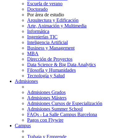
Escuela de verano
Doctorado
Por área de estudio
Arquitectura y Edificación
Arte, Animación y Multimedia
Informática
Ingenierías TIC
Inteligencia Artificial
Business y Management
MBA
Dirección de Proyectos
Data Science & Big Data Analytics
Filosofía y Humanidades
Tecnología y Salud
Admisiones
Admisiones Grados
Admisiones Másters
Admisiones Cursos de Especialización
Admisiones Summer School
FAQs - La Salle Campus Barcelona
Pagos con Flywire
Campus
Trabaja y Emprende