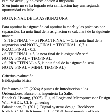
el curso actual, y no existe opción a mejorarla.
Si en junio no se ha logrado esta calificación hay una segunda
oportunidad en Julio.
NOTA FINAL DE LA ASSIGNATURA
Para aprobar la asignación cal aprobar la teoría y las prácticas por
separación. La nota final de la asignación se calculará de la siguiente
manera:
- Si TEOFINAL >= 5 i PRACTFINAL >= 5, la nota final de la
asignación será NOTA_FINAL = TEOFINAL · 0,7 +
PRACTFINAL · 0,3.
- Si TEOFINAL < 5, la nota final de la asignación será
NOTA_FINAL = TEOFINAL.
- Si PRACTFINAL < 5, la nota final de la asignación será
NOTA_FINAL = MIN(4; TEOFINAL)
Criterios evaluación:
Bibliografía básica:
Profesores de IO (2024) Apuntes de Introducción a los
Ordenadores. Barcelona. ingeniería La Salle.
Enoch O. Hwang, (2005). Digital Logic and Microprocessor Design
With VHDL. CL Engineering
Palaniappan, R. (2011). Digital systems design. Bookboon.
Roth Jr, C. H., & Kinney, L. L. (2013). Fundamentals of logic