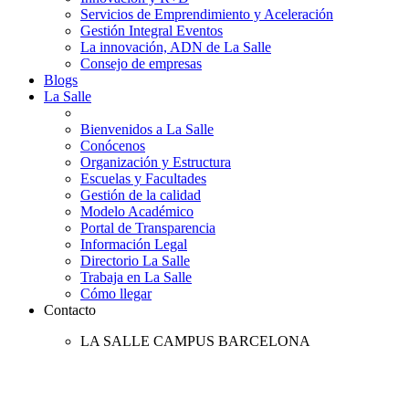
Servicios de Emprendimiento y Aceleración
Gestión Integral Eventos
La innovación, ADN de La Salle
Consejo de empresas
Blogs
La Salle
Bienvenidos a La Salle
Conócenos
Organización y Estructura
Escuelas y Facultades
Gestión de la calidad
Modelo Académico
Portal de Transparencia
Información Legal
Directorio La Salle
Trabaja en La Salle
Cómo llegar
Contacto
LA SALLE CAMPUS BARCELONA