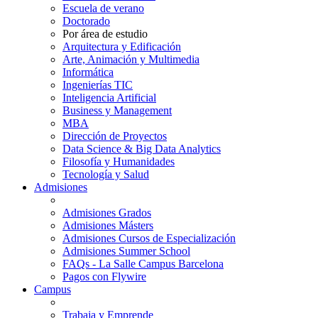
Escuela de verano
Doctorado
Por área de estudio
Arquitectura y Edificación
Arte, Animación y Multimedia
Informática
Ingenierías TIC
Inteligencia Artificial
Business y Management
MBA
Dirección de Proyectos
Data Science & Big Data Analytics
Filosofía y Humanidades
Tecnología y Salud
Admisiones
Admisiones Grados
Admisiones Másters
Admisiones Cursos de Especialización
Admisiones Summer School
FAQs - La Salle Campus Barcelona
Pagos con Flywire
Campus
Trabaja y Emprende