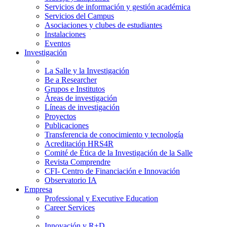
Servicios de información y gestión académica
Servicios del Campus
Asociaciones y clubes de estudiantes
Instalaciones
Eventos
Investigación
La Salle y la Investigación
Be a Researcher
Grupos e Institutos
Áreas de investigación
Líneas de investigación
Proyectos
Publicaciones
Transferencia de conocimiento y tecnología
Acreditación HRS4R
Comité de Ética de la Investigación de la Salle
Revista Comprendre
CFI- Centro de Financiación e Innovación
Observatorio IA
Empresa
Professional y Executive Education
Career Services
Innovación y R+D