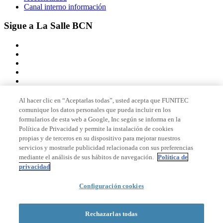
Canal interno información
Sigue a La Salle BCN
Al hacer clic en “Aceptarlas todas”, usted acepta que FUNITEC
comunique los datos personales que pueda incluir en los
Miembro de
formularios de esta web a Google, Inc según se informa en la
Política de Privacidad y permite la instalación de cookies
propias y de terceros en su dispositivo para mejorar nuestros
servicios y mostrarle publicidad relacionada con sus preferencias
Acreditaciones
mediante el análisis de sus hábitos de navegación.
Política de
privacidad
Configuración cookies
© 2026 La Salle Campus Barcelona - URL |
Aviso legal
|
Política de
privacidad
|
Política de cookies
Rechazarlas todas
Formulario de búsqueda