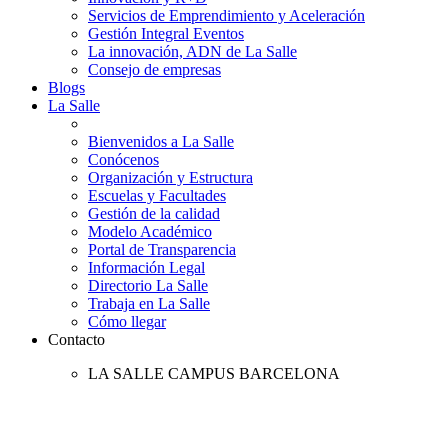
Servicios de Emprendimiento y Aceleración
Gestión Integral Eventos
La innovación, ADN de La Salle
Consejo de empresas
Blogs
La Salle
Bienvenidos a La Salle
Conócenos
Organización y Estructura
Escuelas y Facultades
Gestión de la calidad
Modelo Académico
Portal de Transparencia
Información Legal
Directorio La Salle
Trabaja en La Salle
Cómo llegar
Contacto
LA SALLE CAMPUS BARCELONA