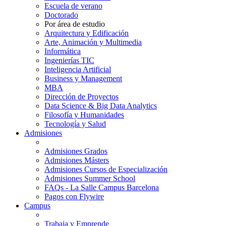
Escuela de verano
Doctorado
Por área de estudio
Arquitectura y Edificación
Arte, Animación y Multimedia
Informática
Ingenierías TIC
Inteligencia Artificial
Business y Management
MBA
Dirección de Proyectos
Data Science & Big Data Analytics
Filosofía y Humanidades
Tecnología y Salud
Admisiones
Admisiones Grados
Admisiones Másters
Admisiones Cursos de Especialización
Admisiones Summer School
FAQs - La Salle Campus Barcelona
Pagos con Flywire
Campus
Trabaja y Emprende