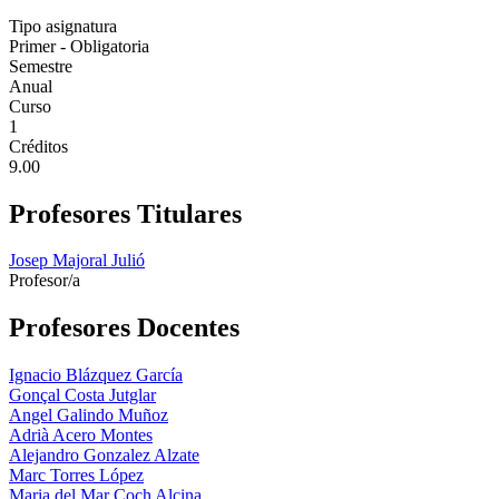
Tipo asignatura
Primer - Obligatoria
Semestre
Anual
Curso
1
Créditos
9.00
Profesores Titulares
Josep Majoral Julió
Profesor/a
Profesores Docentes
Ignacio Blázquez García
Gonçal Costa Jutglar
Angel Galindo Muñoz
Adrià Acero Montes
Alejandro Gonzalez Alzate
Marc Torres López
Maria del Mar Coch Alcina