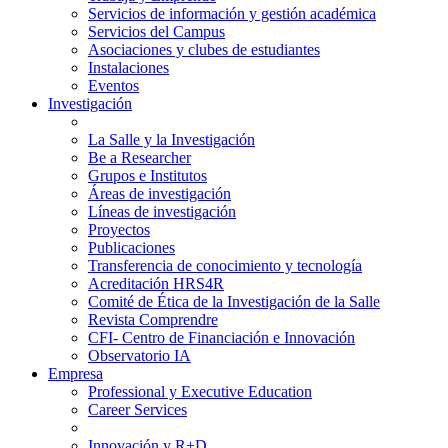
Servicios de información y gestión académica
Servicios del Campus
Asociaciones y clubes de estudiantes
Instalaciones
Eventos
Investigación
La Salle y la Investigación
Be a Researcher
Grupos e Institutos
Áreas de investigación
Líneas de investigación
Proyectos
Publicaciones
Transferencia de conocimiento y tecnología
Acreditación HRS4R
Comité de Ética de la Investigación de la Salle
Revista Comprendre
CFI- Centro de Financiación e Innovación
Observatorio IA
Empresa
Professional y Executive Education
Career Services
Innovación y R+D