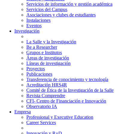
Servicios de información y gestión académica
Servicios del Campus
Asociaciones y clubes de estudiantes
Instalaciones
Eventos
Investigación
La Salle y la Investigación
Be a Researcher
Grupos e Institutos
Áreas de investigación
Líneas de investigación
Proyectos
Publicaciones
Transferencia de conocimiento y tecnología
Acreditación HRS4R
Comité de Ética de la Investigación de la Salle
Revista Comprendre
CFI- Centro de Financiación e Innovación
Observatorio IA
Empresa
Professional y Executive Education
Career Services
Innovación y R+D