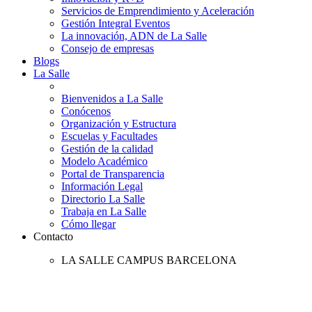
Servicios de Emprendimiento y Aceleración
Gestión Integral Eventos
La innovación, ADN de La Salle
Consejo de empresas
Blogs
La Salle
Bienvenidos a La Salle
Conócenos
Organización y Estructura
Escuelas y Facultades
Gestión de la calidad
Modelo Académico
Portal de Transparencia
Información Legal
Directorio La Salle
Trabaja en La Salle
Cómo llegar
Contacto
LA SALLE CAMPUS BARCELONA