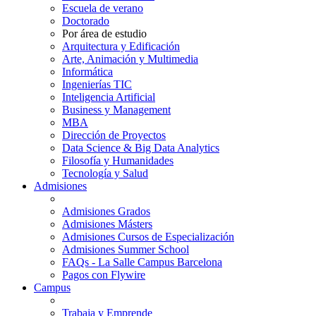
Escuela de verano
Doctorado
Por área de estudio
Arquitectura y Edificación
Arte, Animación y Multimedia
Informática
Ingenierías TIC
Inteligencia Artificial
Business y Management
MBA
Dirección de Proyectos
Data Science & Big Data Analytics
Filosofía y Humanidades
Tecnología y Salud
Admisiones
Admisiones Grados
Admisiones Másters
Admisiones Cursos de Especialización
Admisiones Summer School
FAQs - La Salle Campus Barcelona
Pagos con Flywire
Campus
Trabaja y Emprende