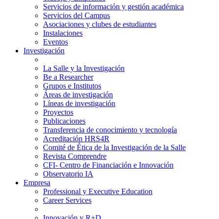
Servicios de información y gestión académica
Servicios del Campus
Asociaciones y clubes de estudiantes
Instalaciones
Eventos
Investigación
La Salle y la Investigación
Be a Researcher
Grupos e Institutos
Áreas de investigación
Líneas de investigación
Proyectos
Publicaciones
Transferencia de conocimiento y tecnología
Acreditación HRS4R
Comité de Ética de la Investigación de la Salle
Revista Comprendre
CFI- Centro de Financiación e Innovación
Observatorio IA
Empresa
Professional y Executive Education
Career Services
Innovación y R+D