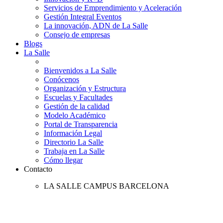
Servicios de Emprendimiento y Aceleración
Gestión Integral Eventos
La innovación, ADN de La Salle
Consejo de empresas
Blogs
La Salle
Bienvenidos a La Salle
Conócenos
Organización y Estructura
Escuelas y Facultades
Gestión de la calidad
Modelo Académico
Portal de Transparencia
Información Legal
Directorio La Salle
Trabaja en La Salle
Cómo llegar
Contacto
LA SALLE CAMPUS BARCELONA