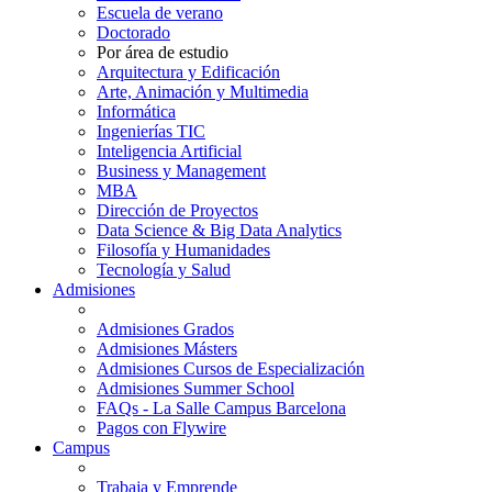
Escuela de verano
Doctorado
Por área de estudio
Arquitectura y Edificación
Arte, Animación y Multimedia
Informática
Ingenierías TIC
Inteligencia Artificial
Business y Management
MBA
Dirección de Proyectos
Data Science & Big Data Analytics
Filosofía y Humanidades
Tecnología y Salud
Admisiones
Admisiones Grados
Admisiones Másters
Admisiones Cursos de Especialización
Admisiones Summer School
FAQs - La Salle Campus Barcelona
Pagos con Flywire
Campus
Trabaja y Emprende