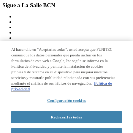
Sigue a La Salle BCN
Al hacer clic en “Aceptarlas todas”, usted acepta que FUNITEC
comunique los datos personales que pueda incluir en los
Miembro de
formularios de esta web a Google, Inc según se informa en la
Política de Privacidad y permite la instalación de cookies
propias y de terceros en su dispositivo para mejorar nuestros
servicios y mostrarle publicidad relacionada con sus preferencias
Acreditaciones
mediante el análisis de sus hábitos de navegación.
Política de
privacidad
Configuración cookies
© 2026 La Salle Campus Barcelona - URL |
Aviso legal
|
Política de
privacidad
|
Política de cookies
Rechazarlas todas
Formulario de búsqueda