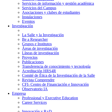
Servicios de información y gestión académica
Servicios del Campus
Asociaciones y clubes de estudiantes
Instalaciones
Eventos
Investigación
La Salle y la Investigación
Be a Researcher
Grupos e Institutos
Áreas de investigación
Líneas de investigación
Proyectos
Publicaciones
Transferencia de conocimiento y tecnología
Acreditación HRS4R
Comité de Ética de la Investigación de la Salle
Revista Comprendre
CFI- Centro de Financiación e Innovación
Observatorio IA
Empresa
Professional y Executive Education
Career Services
Innovación y R+D