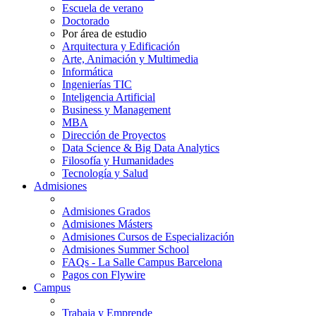
Escuela de verano
Doctorado
Por área de estudio
Arquitectura y Edificación
Arte, Animación y Multimedia
Informática
Ingenierías TIC
Inteligencia Artificial
Business y Management
MBA
Dirección de Proyectos
Data Science & Big Data Analytics
Filosofía y Humanidades
Tecnología y Salud
Admisiones
Admisiones Grados
Admisiones Másters
Admisiones Cursos de Especialización
Admisiones Summer School
FAQs - La Salle Campus Barcelona
Pagos con Flywire
Campus
Trabaja y Emprende