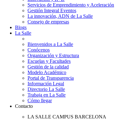
Servicios de Emprendimiento y Aceleración
Gestión Integral Eventos
La innovación, ADN de La Salle
Consejo de empresas
Blogs
La Salle
Bienvenidos a La Salle
Conócenos
Organización y Estructura
Escuelas y Facultades
Gestión de la calidad
Modelo Académico
Portal de Transparencia
Información Legal
Directorio La Salle
Trabaja en La Salle
Cómo llegar
Contacto
LA SALLE CAMPUS BARCELONA