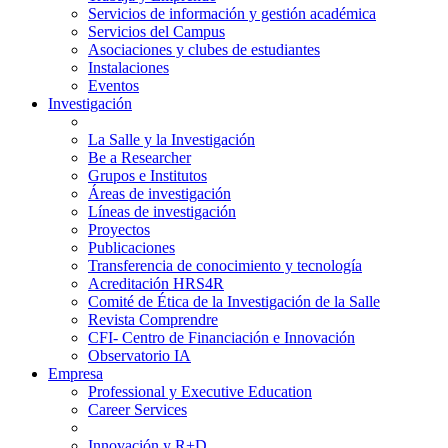
Servicios de información y gestión académica
Servicios del Campus
Asociaciones y clubes de estudiantes
Instalaciones
Eventos
Investigación
La Salle y la Investigación
Be a Researcher
Grupos e Institutos
Áreas de investigación
Líneas de investigación
Proyectos
Publicaciones
Transferencia de conocimiento y tecnología
Acreditación HRS4R
Comité de Ética de la Investigación de la Salle
Revista Comprendre
CFI- Centro de Financiación e Innovación
Observatorio IA
Empresa
Professional y Executive Education
Career Services
Innovación y R+D