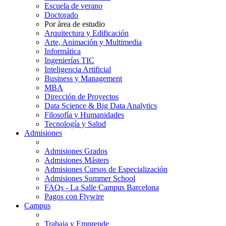
Escuela de verano
Doctorado
Por área de estudio
Arquitectura y Edificación
Arte, Animación y Multimedia
Informática
Ingenierías TIC
Inteligencia Artificial
Business y Management
MBA
Dirección de Proyectos
Data Science & Big Data Analytics
Filosofía y Humanidades
Tecnología y Salud
Admisiones
Admisiones Grados
Admisiones Másters
Admisiones Cursos de Especialización
Admisiones Summer School
FAQs - La Salle Campus Barcelona
Pagos con Flywire
Campus
Trabaja y Emprende