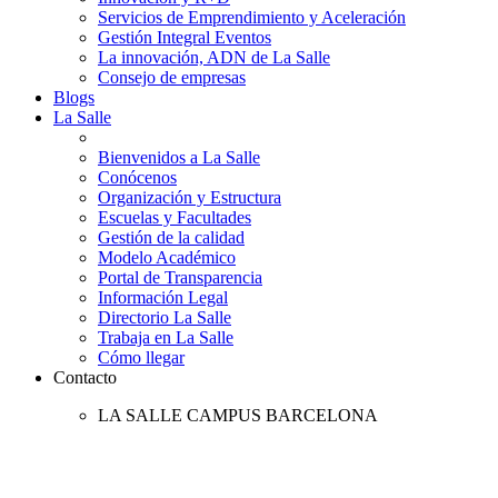
Servicios de Emprendimiento y Aceleración
Gestión Integral Eventos
La innovación, ADN de La Salle
Consejo de empresas
Blogs
La Salle
Bienvenidos a La Salle
Conócenos
Organización y Estructura
Escuelas y Facultades
Gestión de la calidad
Modelo Académico
Portal de Transparencia
Información Legal
Directorio La Salle
Trabaja en La Salle
Cómo llegar
Contacto
LA SALLE CAMPUS BARCELONA