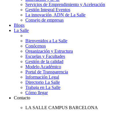
Servicios de Emprendimiento y Aceleración
Gestión Integral Eventos
La innovación, ADN de La Salle
Consejo de empresas
Blogs
La Salle
Bienvenidos a La Salle
Conócenos
Organización y Estructura
Escuelas y Facultades
Gestión de la calidad
Modelo Académico
Portal de Transparencia
Información Legal
Directorio La Salle
Trabaja en La Salle
Cómo llegar
Contacto
LA SALLE CAMPUS BARCELONA