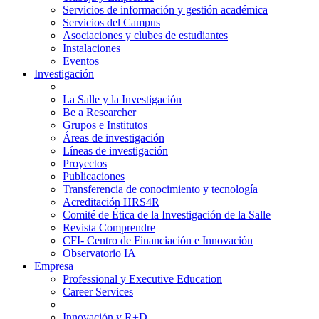
Servicios de información y gestión académica
Servicios del Campus
Asociaciones y clubes de estudiantes
Instalaciones
Eventos
Investigación
La Salle y la Investigación
Be a Researcher
Grupos e Institutos
Áreas de investigación
Líneas de investigación
Proyectos
Publicaciones
Transferencia de conocimiento y tecnología
Acreditación HRS4R
Comité de Ética de la Investigación de la Salle
Revista Comprendre
CFI- Centro de Financiación e Innovación
Observatorio IA
Empresa
Professional y Executive Education
Career Services
Innovación y R+D