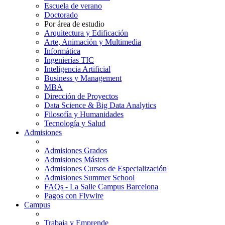
Escuela de verano
Doctorado
Por área de estudio
Arquitectura y Edificación
Arte, Animación y Multimedia
Informática
Ingenierías TIC
Inteligencia Artificial
Business y Management
MBA
Dirección de Proyectos
Data Science & Big Data Analytics
Filosofía y Humanidades
Tecnología y Salud
Admisiones
Admisiones Grados
Admisiones Másters
Admisiones Cursos de Especialización
Admisiones Summer School
FAQs - La Salle Campus Barcelona
Pagos con Flywire
Campus
Trabaja y Emprende