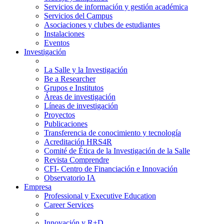
Servicios de información y gestión académica
Servicios del Campus
Asociaciones y clubes de estudiantes
Instalaciones
Eventos
Investigación
La Salle y la Investigación
Be a Researcher
Grupos e Institutos
Áreas de investigación
Líneas de investigación
Proyectos
Publicaciones
Transferencia de conocimiento y tecnología
Acreditación HRS4R
Comité de Ética de la Investigación de la Salle
Revista Comprendre
CFI- Centro de Financiación e Innovación
Observatorio IA
Empresa
Professional y Executive Education
Career Services
Innovación y R+D