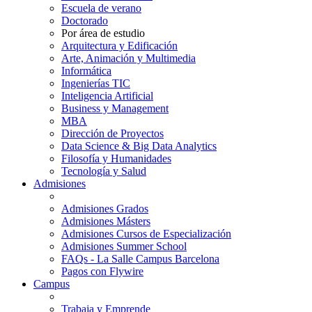
Escuela de verano
Doctorado
Por área de estudio
Arquitectura y Edificación
Arte, Animación y Multimedia
Informática
Ingenierías TIC
Inteligencia Artificial
Business y Management
MBA
Dirección de Proyectos
Data Science & Big Data Analytics
Filosofía y Humanidades
Tecnología y Salud
Admisiones
Admisiones Grados
Admisiones Másters
Admisiones Cursos de Especialización
Admisiones Summer School
FAQs - La Salle Campus Barcelona
Pagos con Flywire
Campus
Trabaja y Emprende