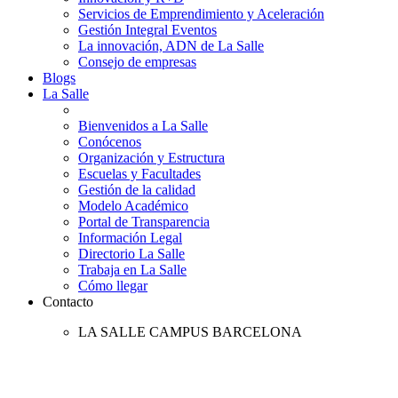
Servicios de Emprendimiento y Aceleración
Gestión Integral Eventos
La innovación, ADN de La Salle
Consejo de empresas
Blogs
La Salle
Bienvenidos a La Salle
Conócenos
Organización y Estructura
Escuelas y Facultades
Gestión de la calidad
Modelo Académico
Portal de Transparencia
Información Legal
Directorio La Salle
Trabaja en La Salle
Cómo llegar
Contacto
LA SALLE CAMPUS BARCELONA