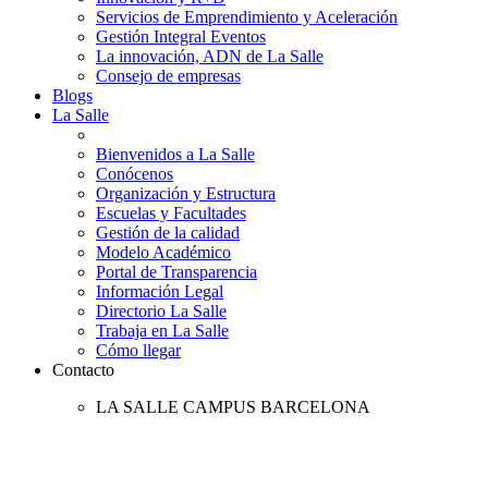
Servicios de Emprendimiento y Aceleración
Gestión Integral Eventos
La innovación, ADN de La Salle
Consejo de empresas
Blogs
La Salle
Bienvenidos a La Salle
Conócenos
Organización y Estructura
Escuelas y Facultades
Gestión de la calidad
Modelo Académico
Portal de Transparencia
Información Legal
Directorio La Salle
Trabaja en La Salle
Cómo llegar
Contacto
LA SALLE CAMPUS BARCELONA