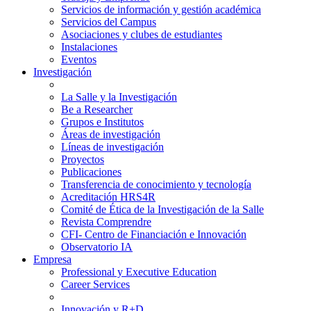
Servicios de información y gestión académica
Servicios del Campus
Asociaciones y clubes de estudiantes
Instalaciones
Eventos
Investigación
La Salle y la Investigación
Be a Researcher
Grupos e Institutos
Áreas de investigación
Líneas de investigación
Proyectos
Publicaciones
Transferencia de conocimiento y tecnología
Acreditación HRS4R
Comité de Ética de la Investigación de la Salle
Revista Comprendre
CFI- Centro de Financiación e Innovación
Observatorio IA
Empresa
Professional y Executive Education
Career Services
Innovación y R+D