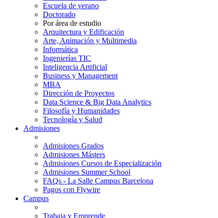
Escuela de verano
Doctorado
Por área de estudio
Arquitectura y Edificación
Arte, Animación y Multimedia
Informática
Ingenierías TIC
Inteligencia Artificial
Business y Management
MBA
Dirección de Proyectos
Data Science & Big Data Analytics
Filosofía y Humanidades
Tecnología y Salud
Admisiones
Admisiones Grados
Admisiones Másters
Admisiones Cursos de Especialización
Admisiones Summer School
FAQs - La Salle Campus Barcelona
Pagos con Flywire
Campus
Trabaja y Emprende