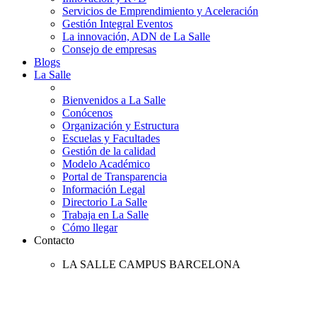
Servicios de Emprendimiento y Aceleración
Gestión Integral Eventos
La innovación, ADN de La Salle
Consejo de empresas
Blogs
La Salle
Bienvenidos a La Salle
Conócenos
Organización y Estructura
Escuelas y Facultades
Gestión de la calidad
Modelo Académico
Portal de Transparencia
Información Legal
Directorio La Salle
Trabaja en La Salle
Cómo llegar
Contacto
LA SALLE CAMPUS BARCELONA