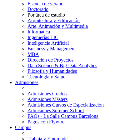
Escuela de verano
Doctorado
Por área de estudio
Arquitectura y Edificación
Arte, Animación y Multimedia
Informática
Ingenierías TIC
Inteligencia Artificial
Business y Management
MBA
Dirección de Proyectos
Data Science & Big Data Analytics
Filosofía y Humanidades
Tecnología y Salud
Admisiones
Admisiones Grados
Admisiones Másters
Admisiones Cursos de Especialización
Admisiones Summer School
FAQs - La Salle Campus Barcelona
Pagos con Flywire
Campus
Trabaja y Emprende