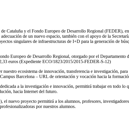
ad de Cataluña y el Fondo Europeo de Desarrollo Regional (FEDER), 
adecuación de un nuevo espacio, también con el apoyo de la Secretarí
yectos singulares de infraestructuras de I+D para la generación de búsq
ondo Europeo de Desarrollo Regional, otorgado por el Departamento d
5.272,33 euros (Expediente ECO/1823/2015/2015-FEDER-S-12)
cer nuestro ecosistema de innovación, transferencia e investigación, para
lle Campus Barcelona – URL de orientación y vocación hacia la formaci
dedicada a la investigación e innovación, permitirá trabajar en todo lo q
ución, hacia Internet del futuro.
 el nuevo proyecto permitirá a los alumnos, profesores, investigadores,
 profesionalizadoras por nuestros alumnos.