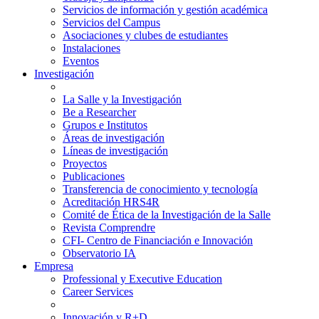
Servicios de información y gestión académica
Servicios del Campus
Asociaciones y clubes de estudiantes
Instalaciones
Eventos
Investigación
La Salle y la Investigación
Be a Researcher
Grupos e Institutos
Áreas de investigación
Líneas de investigación
Proyectos
Publicaciones
Transferencia de conocimiento y tecnología
Acreditación HRS4R
Comité de Ética de la Investigación de la Salle
Revista Comprendre
CFI- Centro de Financiación e Innovación
Observatorio IA
Empresa
Professional y Executive Education
Career Services
Innovación y R+D