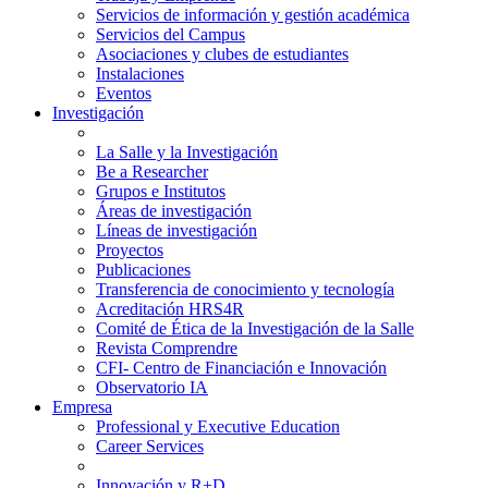
Servicios de información y gestión académica
Servicios del Campus
Asociaciones y clubes de estudiantes
Instalaciones
Eventos
Investigación
La Salle y la Investigación
Be a Researcher
Grupos e Institutos
Áreas de investigación
Líneas de investigación
Proyectos
Publicaciones
Transferencia de conocimiento y tecnología
Acreditación HRS4R
Comité de Ética de la Investigación de la Salle
Revista Comprendre
CFI- Centro de Financiación e Innovación
Observatorio IA
Empresa
Professional y Executive Education
Career Services
Innovación y R+D