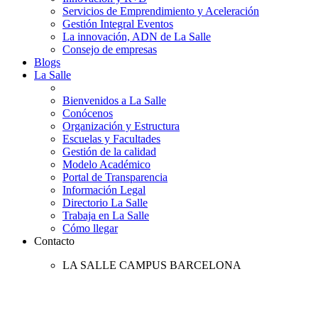
Servicios de Emprendimiento y Aceleración
Gestión Integral Eventos
La innovación, ADN de La Salle
Consejo de empresas
Blogs
La Salle
Bienvenidos a La Salle
Conócenos
Organización y Estructura
Escuelas y Facultades
Gestión de la calidad
Modelo Académico
Portal de Transparencia
Información Legal
Directorio La Salle
Trabaja en La Salle
Cómo llegar
Contacto
LA SALLE CAMPUS BARCELONA