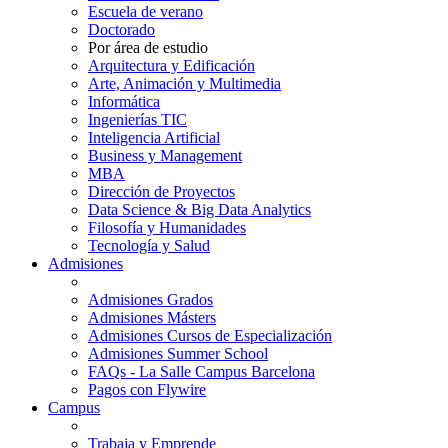
Escuela de verano
Doctorado
Por área de estudio
Arquitectura y Edificación
Arte, Animación y Multimedia
Informática
Ingenierías TIC
Inteligencia Artificial
Business y Management
MBA
Dirección de Proyectos
Data Science & Big Data Analytics
Filosofía y Humanidades
Tecnología y Salud
Admisiones
Admisiones Grados
Admisiones Másters
Admisiones Cursos de Especialización
Admisiones Summer School
FAQs - La Salle Campus Barcelona
Pagos con Flywire
Campus
Trabaja y Emprende