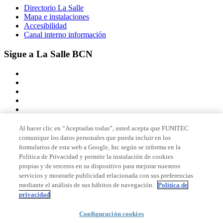
Directorio La Salle
Mapa e instalaciones
Accesibilidad
Canal interno información
Sigue a La Salle BCN
Al hacer clic en “Aceptarlas todas”, usted acepta que FUNITEC
comunique los datos personales que pueda incluir en los
Miembro de
formularios de esta web a Google, Inc según se informa en la
Política de Privacidad y permite la instalación de cookies
propias y de terceros en su dispositivo para mejorar nuestros
servicios y mostrarle publicidad relacionada con sus preferencias
Acreditaciones
mediante el análisis de sus hábitos de navegación.
Política de
privacidad
Configuración cookies
© 2026 La Salle Campus Barcelona - URL |
Aviso legal
|
Política de