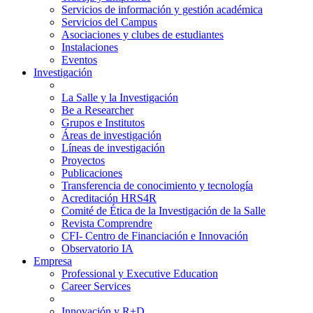
Servicios de información y gestión académica
Servicios del Campus
Asociaciones y clubes de estudiantes
Instalaciones
Eventos
Investigación
La Salle y la Investigación
Be a Researcher
Grupos e Institutos
Áreas de investigación
Líneas de investigación
Proyectos
Publicaciones
Transferencia de conocimiento y tecnología
Acreditación HRS4R
Comité de Ética de la Investigación de la Salle
Revista Comprendre
CFI- Centro de Financiación e Innovación
Observatorio IA
Empresa
Professional y Executive Education
Career Services
Innovación y R+D