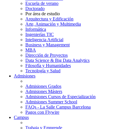
Escuela de verano
Doctorado
Por área de estudio
Arquitectura y Edificación
Arte, Animación y Multimedia
Informática
Ingenierías TIC
Inteligencia Artificial
Business y Management
MBA
Dirección de Proyectos
Data Science & Big Data Analytics
Filosofía y Humanidades
Tecnología y Salud
Admisiones
Admisiones Grados
Admisiones Másters
Admisiones Cursos de Especialización
Admisiones Summer School
FAQs - La Salle Campus Barcelona
Pagos con Flywire
Campus
Trabaja y Emprende