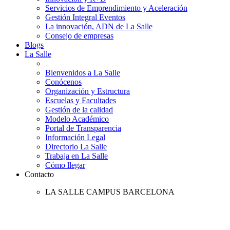
Servicios de Emprendimiento y Aceleración
Gestión Integral Eventos
La innovación, ADN de La Salle
Consejo de empresas
Blogs
La Salle
Bienvenidos a La Salle
Conócenos
Organización y Estructura
Escuelas y Facultades
Gestión de la calidad
Modelo Académico
Portal de Transparencia
Información Legal
Directorio La Salle
Trabaja en La Salle
Cómo llegar
Contacto
LA SALLE CAMPUS BARCELONA