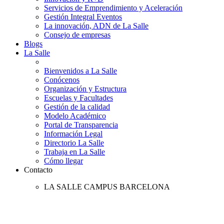
Servicios de Emprendimiento y Aceleración
Gestión Integral Eventos
La innovación, ADN de La Salle
Consejo de empresas
Blogs
La Salle
Bienvenidos a La Salle
Conócenos
Organización y Estructura
Escuelas y Facultades
Gestión de la calidad
Modelo Académico
Portal de Transparencia
Información Legal
Directorio La Salle
Trabaja en La Salle
Cómo llegar
Contacto
LA SALLE CAMPUS BARCELONA