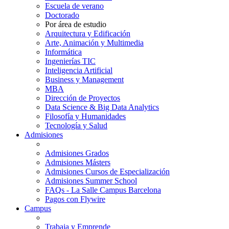
Escuela de verano
Doctorado
Por área de estudio
Arquitectura y Edificación
Arte, Animación y Multimedia
Informática
Ingenierías TIC
Inteligencia Artificial
Business y Management
MBA
Dirección de Proyectos
Data Science & Big Data Analytics
Filosofía y Humanidades
Tecnología y Salud
Admisiones
Admisiones Grados
Admisiones Másters
Admisiones Cursos de Especialización
Admisiones Summer School
FAQs - La Salle Campus Barcelona
Pagos con Flywire
Campus
Trabaja y Emprende