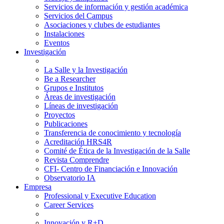
Servicios de información y gestión académica
Servicios del Campus
Asociaciones y clubes de estudiantes
Instalaciones
Eventos
Investigación
La Salle y la Investigación
Be a Researcher
Grupos e Institutos
Áreas de investigación
Líneas de investigación
Proyectos
Publicaciones
Transferencia de conocimiento y tecnología
Acreditación HRS4R
Comité de Ética de la Investigación de la Salle
Revista Comprendre
CFI- Centro de Financiación e Innovación
Observatorio IA
Empresa
Professional y Executive Education
Career Services
Innovación y R+D