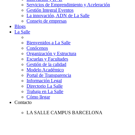
Servicios de Emprendimiento y Aceleración
Gestión Integral Eventos
La innovación, ADN de La Salle
Consejo de empresas
Blogs
La Salle
Bienvenidos a La Salle
Conócenos
Organización y Estructura
Escuelas y Facultades
Gestión de la calidad
Modelo Académico
Portal de Transparencia
Información Legal
Directorio La Salle
Trabaja en La Salle
Cómo llegar
Contacto
LA SALLE CAMPUS BARCELONA