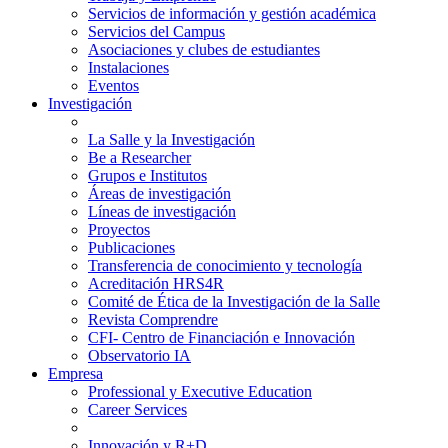
Servicios de información y gestión académica
Servicios del Campus
Asociaciones y clubes de estudiantes
Instalaciones
Eventos
Investigación
La Salle y la Investigación
Be a Researcher
Grupos e Institutos
Áreas de investigación
Líneas de investigación
Proyectos
Publicaciones
Transferencia de conocimiento y tecnología
Acreditación HRS4R
Comité de Ética de la Investigación de la Salle
Revista Comprendre
CFI- Centro de Financiación e Innovación
Observatorio IA
Empresa
Professional y Executive Education
Career Services
Innovación y R+D