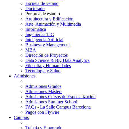
Escuela de verano
Doctorado
Por área de estudio
Arquitectura y Edificación
Arte, Animación y Multimedia
Informática
Ingenierías TIC
Inteligencia Artificial
Business y Management
MBA
Dirección de Proyectos
Data Science & Big Data Analytics
Filosofía y Humanidades
Tecnología y Salud
Admisiones
Admisiones Grados
Admisiones Másters
Admisiones Cursos de Especialización
Admisiones Summer School
FAQs - La Salle Campus Barcelona
Pagos con Flywire
Campus
Trabaja y Emprende