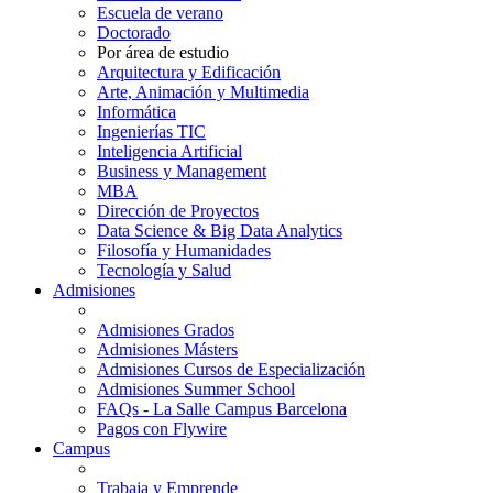
Escuela de verano
Doctorado
Por área de estudio
Arquitectura y Edificación
Arte, Animación y Multimedia
Informática
Ingenierías TIC
Inteligencia Artificial
Business y Management
MBA
Dirección de Proyectos
Data Science & Big Data Analytics
Filosofía y Humanidades
Tecnología y Salud
Admisiones
Admisiones Grados
Admisiones Másters
Admisiones Cursos de Especialización
Admisiones Summer School
FAQs - La Salle Campus Barcelona
Pagos con Flywire
Campus
Trabaja y Emprende