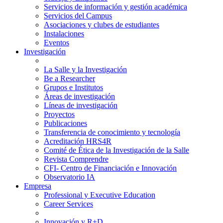
Servicios de información y gestión académica
Servicios del Campus
Asociaciones y clubes de estudiantes
Instalaciones
Eventos
Investigación
La Salle y la Investigación
Be a Researcher
Grupos e Institutos
Áreas de investigación
Líneas de investigación
Proyectos
Publicaciones
Transferencia de conocimiento y tecnología
Acreditación HRS4R
Comité de Ética de la Investigación de la Salle
Revista Comprendre
CFI- Centro de Financiación e Innovación
Observatorio IA
Empresa
Professional y Executive Education
Career Services
Innovación y R+D