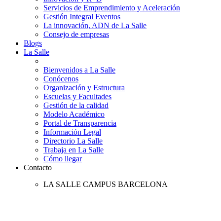
Servicios de Emprendimiento y Aceleración
Gestión Integral Eventos
La innovación, ADN de La Salle
Consejo de empresas
Blogs
La Salle
Bienvenidos a La Salle
Conócenos
Organización y Estructura
Escuelas y Facultades
Gestión de la calidad
Modelo Académico
Portal de Transparencia
Información Legal
Directorio La Salle
Trabaja en La Salle
Cómo llegar
Contacto
LA SALLE CAMPUS BARCELONA