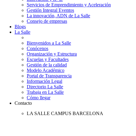
Servicios de Emprendimiento y Aceleración
Gestión Integral Eventos
La innovación, ADN de La Salle
Consejo de empresas
Blogs
La Salle
Bienvenidos a La Salle
Conócenos
Organización y Estructura
Escuelas y Facultades
Gestión de la calidad
Modelo Académico
Portal de Transparencia
Información Legal
Directorio La Salle
Trabaja en La Salle
Cómo llegar
Contacto
LA SALLE CAMPUS BARCELONA