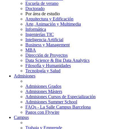
Escuela de verano
Doctorado
Por área de estudio
Arquitectura y Edificación
Arte, Animación y Multimedia
Informática
Ingenierías TIC
Inteligencia Artificial
Business y Management
MBA
Dirección de Proyectos
Data Science & Big Data Analytics
Filosofía y Humanidades
Tecnología y Salud
Admisiones
Admisiones Grados
Admisiones Másters
Admisiones Cursos de Especialización
Admisiones Summer School
FAQs - La Salle Campus Barcelona
Pagos con Flywire
Campus
Trabaja y Emprende