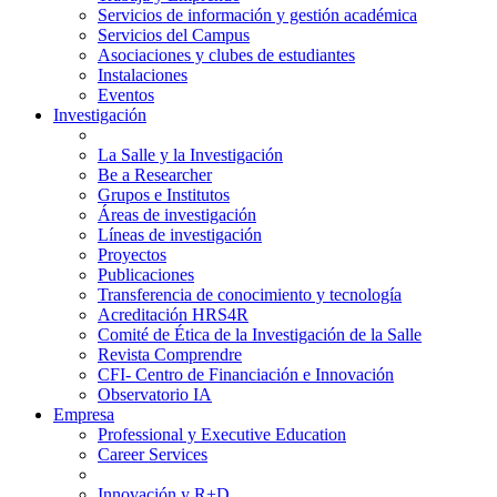
Servicios de información y gestión académica
Servicios del Campus
Asociaciones y clubes de estudiantes
Instalaciones
Eventos
Investigación
La Salle y la Investigación
Be a Researcher
Grupos e Institutos
Áreas de investigación
Líneas de investigación
Proyectos
Publicaciones
Transferencia de conocimiento y tecnología
Acreditación HRS4R
Comité de Ética de la Investigación de la Salle
Revista Comprendre
CFI- Centro de Financiación e Innovación
Observatorio IA
Empresa
Professional y Executive Education
Career Services
Innovación y R+D