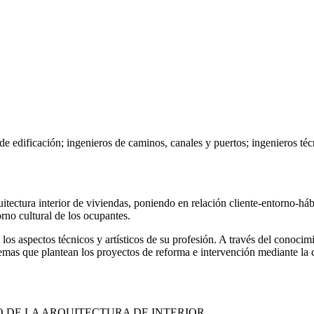
s de edificación; ingenieros de caminos, canales y puertos; ingenieros téc
itectura interior de viviendas, poniendo en relación cliente-entorno-hábi
orno cultural de los ocupantes.
 los aspectos técnicos y artísticos de su profesión. A través del conocim
lemas que plantean los proyectos de reforma e intervención mediante la 
O DE LA ARQUITECTURA DE INTERIOR.