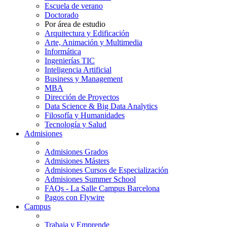
Escuela de verano
Doctorado
Por área de estudio
Arquitectura y Edificación
Arte, Animación y Multimedia
Informática
Ingenierías TIC
Inteligencia Artificial
Business y Management
MBA
Dirección de Proyectos
Data Science & Big Data Analytics
Filosofía y Humanidades
Tecnología y Salud
Admisiones
Admisiones Grados
Admisiones Másters
Admisiones Cursos de Especialización
Admisiones Summer School
FAQs - La Salle Campus Barcelona
Pagos con Flywire
Campus
Trabaja y Emprende