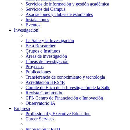
Servicios de información y gestión académica
Servicios del Campus
Asociaciones y clubes de estudiantes
Instalaciones
Eventos
Investigación
La Salle y la Investigación
Be a Researcher
Grupos e Institutos
Áreas de investigación
Líneas de investigación
Proyectos
Publicaciones
Transferencia de conocimiento y tecnología
Acreditación HRS4R
Comité de Ética de la Investigación de la Salle
Revista Comprendre
CFI- Centro de Financiación e Innovación
Observatorio IA
Empresa
Professional y Executive Education
Career Services
Innovación y R+D