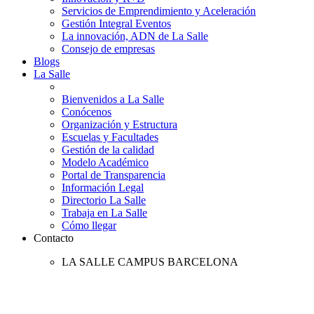
Servicios de Emprendimiento y Aceleración
Gestión Integral Eventos
La innovación, ADN de La Salle
Consejo de empresas
Blogs
La Salle
Bienvenidos a La Salle
Conócenos
Organización y Estructura
Escuelas y Facultades
Gestión de la calidad
Modelo Académico
Portal de Transparencia
Información Legal
Directorio La Salle
Trabaja en La Salle
Cómo llegar
Contacto
LA SALLE CAMPUS BARCELONA