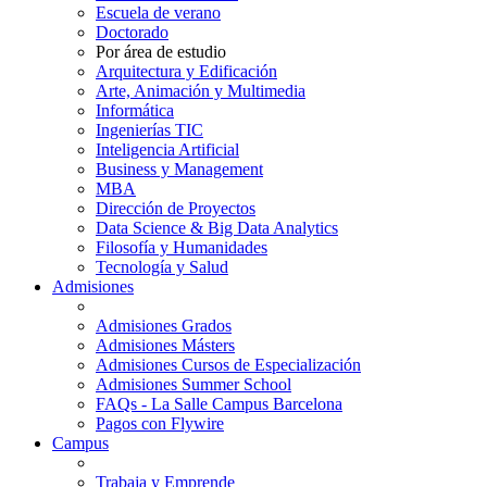
Escuela de verano
Doctorado
Por área de estudio
Arquitectura y Edificación
Arte, Animación y Multimedia
Informática
Ingenierías TIC
Inteligencia Artificial
Business y Management
MBA
Dirección de Proyectos
Data Science & Big Data Analytics
Filosofía y Humanidades
Tecnología y Salud
Admisiones
Admisiones Grados
Admisiones Másters
Admisiones Cursos de Especialización
Admisiones Summer School
FAQs - La Salle Campus Barcelona
Pagos con Flywire
Campus
Trabaja y Emprende