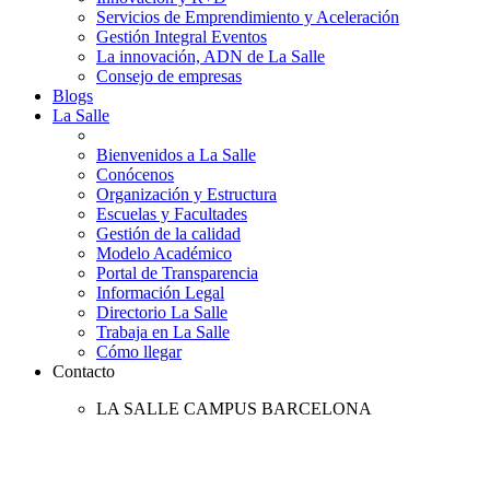
Servicios de Emprendimiento y Aceleración
Gestión Integral Eventos
La innovación, ADN de La Salle
Consejo de empresas
Blogs
La Salle
Bienvenidos a La Salle
Conócenos
Organización y Estructura
Escuelas y Facultades
Gestión de la calidad
Modelo Académico
Portal de Transparencia
Información Legal
Directorio La Salle
Trabaja en La Salle
Cómo llegar
Contacto
LA SALLE CAMPUS BARCELONA