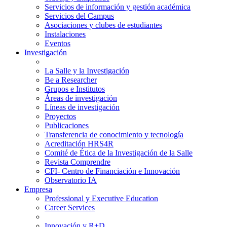
Servicios de información y gestión académica
Servicios del Campus
Asociaciones y clubes de estudiantes
Instalaciones
Eventos
Investigación
La Salle y la Investigación
Be a Researcher
Grupos e Institutos
Áreas de investigación
Líneas de investigación
Proyectos
Publicaciones
Transferencia de conocimiento y tecnología
Acreditación HRS4R
Comité de Ética de la Investigación de la Salle
Revista Comprendre
CFI- Centro de Financiación e Innovación
Observatorio IA
Empresa
Professional y Executive Education
Career Services
Innovación y R+D