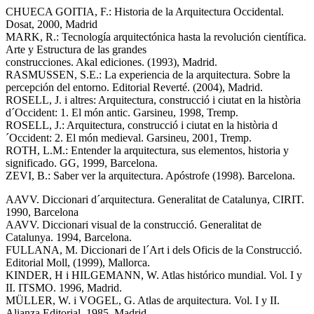
CHUECA GOITIA, F.: Historia de la Arquitectura Occidental.
Dosat, 2000, Madrid
MARK, R.: Tecnología arquitectónica hasta la revolución científica.
Arte y Estructura de las grandes
construcciones. Akal ediciones. (1993), Madrid.
RASMUSSEN, S.E.: La experiencia de la arquitectura. Sobre la
percepción del entorno. Editorial Reverté. (2004), Madrid.
ROSELL, J. i altres: Arquitectura, construcció i ciutat en la història
d´Occident: 1. El món antic. Garsineu, 1998, Tremp.
ROSELL, J.: Arquitectura, construcció i ciutat en la història d
´Occident: 2. El món medieval. Garsineu, 2001, Tremp.
ROTH, L.M.: Entender la arquitectura, sus elementos, historia y
significado. GG, 1999, Barcelona.
ZEVI, B.: Saber ver la arquitectura. Apóstrofe (1998). Barcelona.
AAVV. Diccionari d´arquitectura. Generalitat de Catalunya, CIRIT.
1990, Barcelona
AAVV. Diccionari visual de la construcció. Generalitat de
Catalunya. 1994, Barcelona.
FULLANA, M. Diccionari de l´Art i dels Oficis de la Construcció.
Editorial Moll, (1999), Mallorca.
KINDER, H i HILGEMANN, W. Atlas histórico mundial. Vol. I y
II. ITSMO. 1996, Madrid.
MÜLLER, W. i VOGEL, G. Atlas de arquitectura. Vol. I y II.
Alianza Editorial. 1985, Madrid