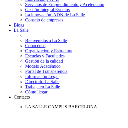
Servicios de Emprendimiento y Aceleración
Gestión Integral Eventos
La innovación, ADN de La Salle
Consejo de empresas
Blogs
La Salle
Bienvenidos a La Salle
Conócenos
Organización y Estructura
Escuelas y Facultades
Gestión de la calidad
Modelo Académico
Portal de Transparencia
Información Legal
Directorio La Salle
Trabaja en La Salle
Cómo llegar
Contacto
LA SALLE CAMPUS BARCELONA