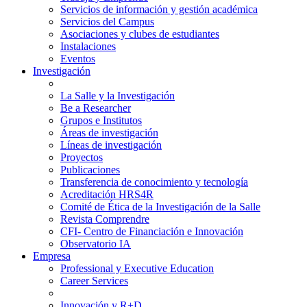
Servicios de información y gestión académica
Servicios del Campus
Asociaciones y clubes de estudiantes
Instalaciones
Eventos
Investigación
La Salle y la Investigación
Be a Researcher
Grupos e Institutos
Áreas de investigación
Líneas de investigación
Proyectos
Publicaciones
Transferencia de conocimiento y tecnología
Acreditación HRS4R
Comité de Ética de la Investigación de la Salle
Revista Comprendre
CFI- Centro de Financiación e Innovación
Observatorio IA
Empresa
Professional y Executive Education
Career Services
Innovación y R+D