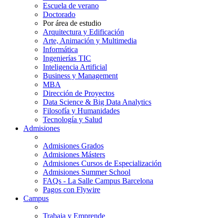
Escuela de verano
Doctorado
Por área de estudio
Arquitectura y Edificación
Arte, Animación y Multimedia
Informática
Ingenierías TIC
Inteligencia Artificial
Business y Management
MBA
Dirección de Proyectos
Data Science & Big Data Analytics
Filosofía y Humanidades
Tecnología y Salud
Admisiones
Admisiones Grados
Admisiones Másters
Admisiones Cursos de Especialización
Admisiones Summer School
FAQs - La Salle Campus Barcelona
Pagos con Flywire
Campus
Trabaja y Emprende