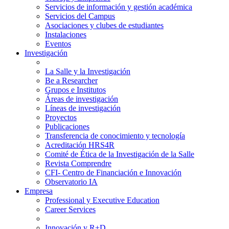
Servicios de información y gestión académica
Servicios del Campus
Asociaciones y clubes de estudiantes
Instalaciones
Eventos
Investigación
La Salle y la Investigación
Be a Researcher
Grupos e Institutos
Áreas de investigación
Líneas de investigación
Proyectos
Publicaciones
Transferencia de conocimiento y tecnología
Acreditación HRS4R
Comité de Ética de la Investigación de la Salle
Revista Comprendre
CFI- Centro de Financiación e Innovación
Observatorio IA
Empresa
Professional y Executive Education
Career Services
Innovación y R+D