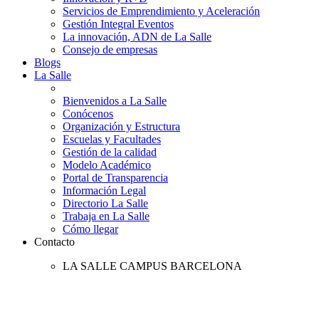
Servicios de Emprendimiento y Aceleración
Gestión Integral Eventos
La innovación, ADN de La Salle
Consejo de empresas
Blogs
La Salle
Bienvenidos a La Salle
Conócenos
Organización y Estructura
Escuelas y Facultades
Gestión de la calidad
Modelo Académico
Portal de Transparencia
Información Legal
Directorio La Salle
Trabaja en La Salle
Cómo llegar
Contacto
LA SALLE CAMPUS BARCELONA