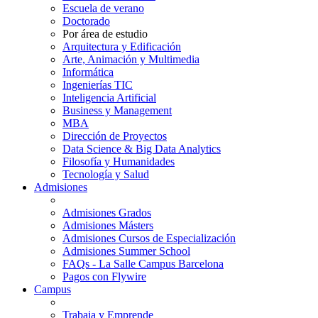
Escuela de verano
Doctorado
Por área de estudio
Arquitectura y Edificación
Arte, Animación y Multimedia
Informática
Ingenierías TIC
Inteligencia Artificial
Business y Management
MBA
Dirección de Proyectos
Data Science & Big Data Analytics
Filosofía y Humanidades
Tecnología y Salud
Admisiones
Admisiones Grados
Admisiones Másters
Admisiones Cursos de Especialización
Admisiones Summer School
FAQs - La Salle Campus Barcelona
Pagos con Flywire
Campus
Trabaja y Emprende