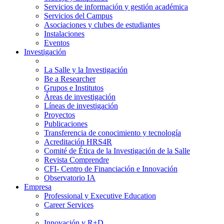
Servicios de información y gestión académica
Servicios del Campus
Asociaciones y clubes de estudiantes
Instalaciones
Eventos
Investigación
La Salle y la Investigación
Be a Researcher
Grupos e Institutos
Áreas de investigación
Líneas de investigación
Proyectos
Publicaciones
Transferencia de conocimiento y tecnología
Acreditación HRS4R
Comité de Ética de la Investigación de la Salle
Revista Comprendre
CFI- Centro de Financiación e Innovación
Observatorio IA
Empresa
Professional y Executive Education
Career Services
Innovación y R+D