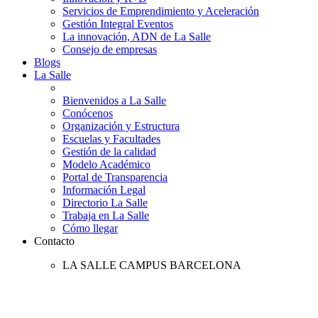
Servicios de Emprendimiento y Aceleración
Gestión Integral Eventos
La innovación, ADN de La Salle
Consejo de empresas
Blogs
La Salle
Bienvenidos a La Salle
Conócenos
Organización y Estructura
Escuelas y Facultades
Gestión de la calidad
Modelo Académico
Portal de Transparencia
Información Legal
Directorio La Salle
Trabaja en La Salle
Cómo llegar
Contacto
LA SALLE CAMPUS BARCELONA