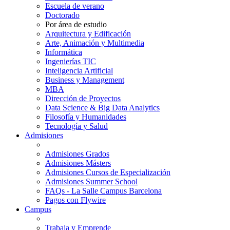
Escuela de verano
Doctorado
Por área de estudio
Arquitectura y Edificación
Arte, Animación y Multimedia
Informática
Ingenierías TIC
Inteligencia Artificial
Business y Management
MBA
Dirección de Proyectos
Data Science & Big Data Analytics
Filosofía y Humanidades
Tecnología y Salud
Admisiones
Admisiones Grados
Admisiones Másters
Admisiones Cursos de Especialización
Admisiones Summer School
FAQs - La Salle Campus Barcelona
Pagos con Flywire
Campus
Trabaja y Emprende