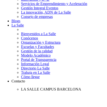
Servicios de Emprendimiento y Aceleración
Gestión Integral Eventos
La innovación, ADN de La Salle
Consejo de empresas
Blogs
La Salle
Bienvenidos a La Salle
Conócenos
Organización y Estructura
Escuelas y Facultades
Gestión de la calidad
Modelo Académico
Portal de Transparencia
Información Legal
Directorio La Salle
Trabaja en La Salle
Cómo llegar
Contacto
LA SALLE CAMPUS BARCELONA