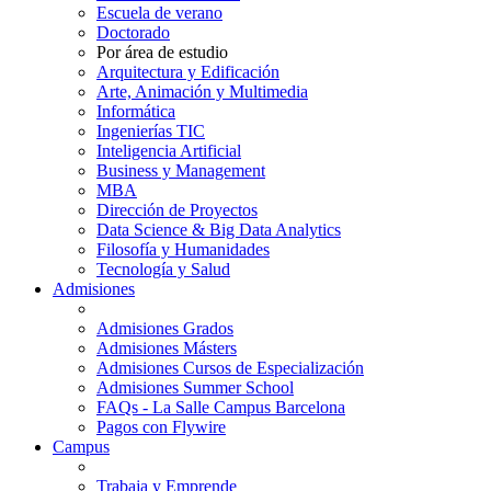
Escuela de verano
Doctorado
Por área de estudio
Arquitectura y Edificación
Arte, Animación y Multimedia
Informática
Ingenierías TIC
Inteligencia Artificial
Business y Management
MBA
Dirección de Proyectos
Data Science & Big Data Analytics
Filosofía y Humanidades
Tecnología y Salud
Admisiones
Admisiones Grados
Admisiones Másters
Admisiones Cursos de Especialización
Admisiones Summer School
FAQs - La Salle Campus Barcelona
Pagos con Flywire
Campus
Trabaja y Emprende