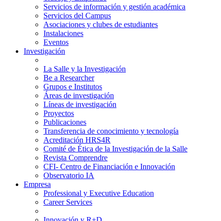
Servicios de información y gestión académica
Servicios del Campus
Asociaciones y clubes de estudiantes
Instalaciones
Eventos
Investigación
La Salle y la Investigación
Be a Researcher
Grupos e Institutos
Áreas de investigación
Líneas de investigación
Proyectos
Publicaciones
Transferencia de conocimiento y tecnología
Acreditación HRS4R
Comité de Ética de la Investigación de la Salle
Revista Comprendre
CFI- Centro de Financiación e Innovación
Observatorio IA
Empresa
Professional y Executive Education
Career Services
Innovación y R+D