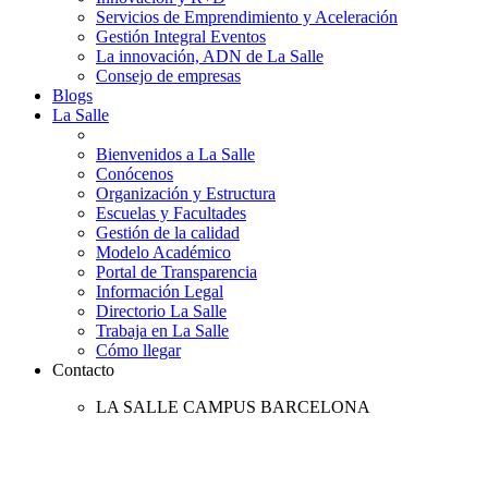
Servicios de Emprendimiento y Aceleración
Gestión Integral Eventos
La innovación, ADN de La Salle
Consejo de empresas
Blogs
La Salle
Bienvenidos a La Salle
Conócenos
Organización y Estructura
Escuelas y Facultades
Gestión de la calidad
Modelo Académico
Portal de Transparencia
Información Legal
Directorio La Salle
Trabaja en La Salle
Cómo llegar
Contacto
LA SALLE CAMPUS BARCELONA