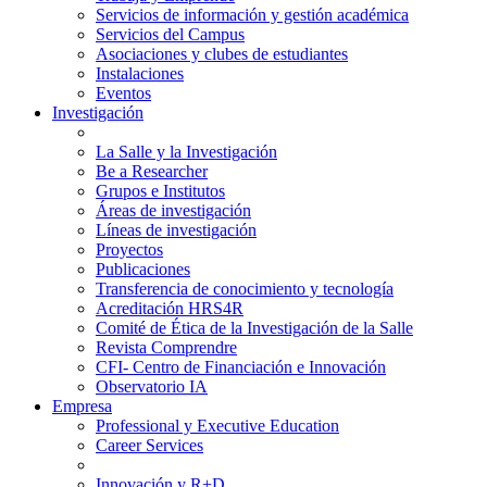
Servicios de información y gestión académica
Servicios del Campus
Asociaciones y clubes de estudiantes
Instalaciones
Eventos
Investigación
La Salle y la Investigación
Be a Researcher
Grupos e Institutos
Áreas de investigación
Líneas de investigación
Proyectos
Publicaciones
Transferencia de conocimiento y tecnología
Acreditación HRS4R
Comité de Ética de la Investigación de la Salle
Revista Comprendre
CFI- Centro de Financiación e Innovación
Observatorio IA
Empresa
Professional y Executive Education
Career Services
Innovación y R+D