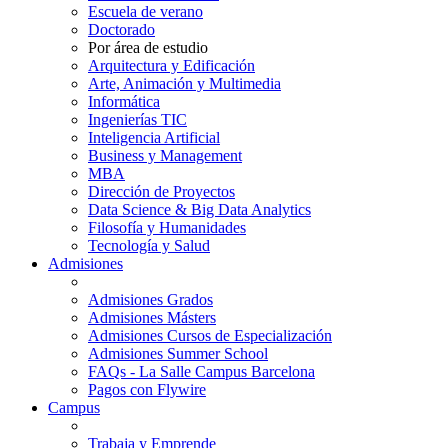
Escuela de verano
Doctorado
Por área de estudio
Arquitectura y Edificación
Arte, Animación y Multimedia
Informática
Ingenierías TIC
Inteligencia Artificial
Business y Management
MBA
Dirección de Proyectos
Data Science & Big Data Analytics
Filosofía y Humanidades
Tecnología y Salud
Admisiones
Admisiones Grados
Admisiones Másters
Admisiones Cursos de Especialización
Admisiones Summer School
FAQs - La Salle Campus Barcelona
Pagos con Flywire
Campus
Trabaja y Emprende