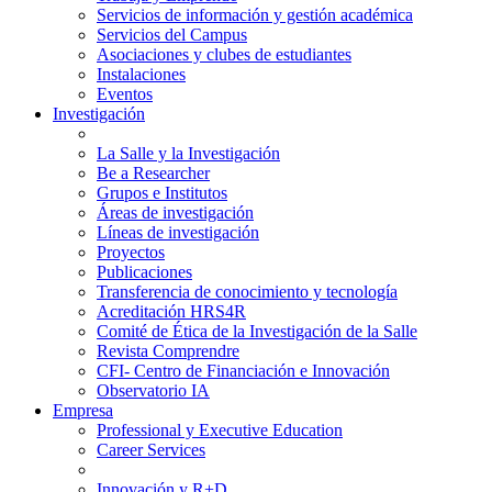
Servicios de información y gestión académica
Servicios del Campus
Asociaciones y clubes de estudiantes
Instalaciones
Eventos
Investigación
La Salle y la Investigación
Be a Researcher
Grupos e Institutos
Áreas de investigación
Líneas de investigación
Proyectos
Publicaciones
Transferencia de conocimiento y tecnología
Acreditación HRS4R
Comité de Ética de la Investigación de la Salle
Revista Comprendre
CFI- Centro de Financiación e Innovación
Observatorio IA
Empresa
Professional y Executive Education
Career Services
Innovación y R+D