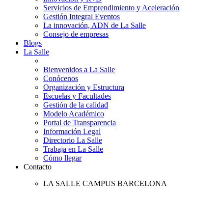
Servicios de Emprendimiento y Aceleración
Gestión Integral Eventos
La innovación, ADN de La Salle
Consejo de empresas
Blogs
La Salle
Bienvenidos a La Salle
Conócenos
Organización y Estructura
Escuelas y Facultades
Gestión de la calidad
Modelo Académico
Portal de Transparencia
Información Legal
Directorio La Salle
Trabaja en La Salle
Cómo llegar
Contacto
LA SALLE CAMPUS BARCELONA