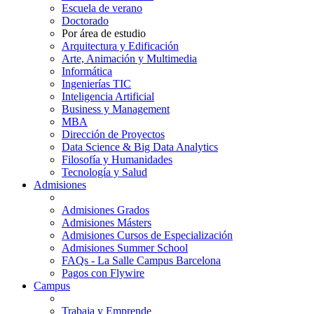
Escuela de verano
Doctorado
Por área de estudio
Arquitectura y Edificación
Arte, Animación y Multimedia
Informática
Ingenierías TIC
Inteligencia Artificial
Business y Management
MBA
Dirección de Proyectos
Data Science & Big Data Analytics
Filosofía y Humanidades
Tecnología y Salud
Admisiones
Admisiones Grados
Admisiones Másters
Admisiones Cursos de Especialización
Admisiones Summer School
FAQs - La Salle Campus Barcelona
Pagos con Flywire
Campus
Trabaja y Emprende