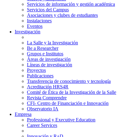
Servicios de información y gestión académica
Servicios del Campus
Asociaciones y clubes de estudiantes
Instalaciones
Eventos
Investigación
La Salle y la Investigación
Be a Researcher
Grupos e Institutos
Áreas de investigación
Líneas de investigación
Proyectos
Publicaciones
Transferencia de conocimiento y tecnología
Acreditación HRS4R
Comité de Ética de la Investigación de la Salle
Revista Comprendre
CFI- Centro de Financiación e Innovación
Observatorio IA
Empresa
Professional y Executive Education
Career Services
Innovación y R+D