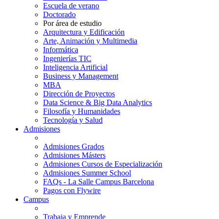
Escuela de verano
Doctorado
Por área de estudio
Arquitectura y Edificación
Arte, Animación y Multimedia
Informática
Ingenierías TIC
Inteligencia Artificial
Business y Management
MBA
Dirección de Proyectos
Data Science & Big Data Analytics
Filosofía y Humanidades
Tecnología y Salud
Admisiones
Admisiones Grados
Admisiones Másters
Admisiones Cursos de Especialización
Admisiones Summer School
FAQs - La Salle Campus Barcelona
Pagos con Flywire
Campus
Trabaja y Emprende