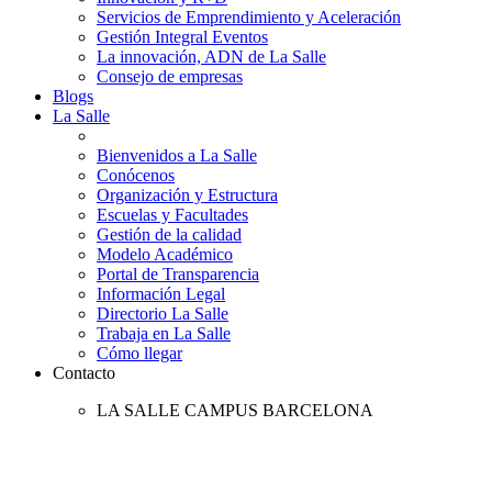
Servicios de Emprendimiento y Aceleración
Gestión Integral Eventos
La innovación, ADN de La Salle
Consejo de empresas
Blogs
La Salle
Bienvenidos a La Salle
Conócenos
Organización y Estructura
Escuelas y Facultades
Gestión de la calidad
Modelo Académico
Portal de Transparencia
Información Legal
Directorio La Salle
Trabaja en La Salle
Cómo llegar
Contacto
LA SALLE CAMPUS BARCELONA