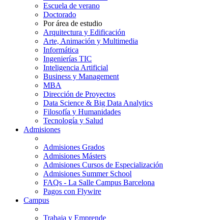
Escuela de verano
Doctorado
Por área de estudio
Arquitectura y Edificación
Arte, Animación y Multimedia
Informática
Ingenierías TIC
Inteligencia Artificial
Business y Management
MBA
Dirección de Proyectos
Data Science & Big Data Analytics
Filosofía y Humanidades
Tecnología y Salud
Admisiones
Admisiones Grados
Admisiones Másters
Admisiones Cursos de Especialización
Admisiones Summer School
FAQs - La Salle Campus Barcelona
Pagos con Flywire
Campus
Trabaja y Emprende