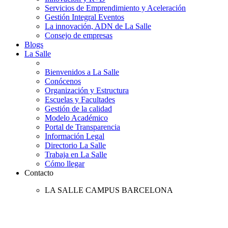
Servicios de Emprendimiento y Aceleración
Gestión Integral Eventos
La innovación, ADN de La Salle
Consejo de empresas
Blogs
La Salle
Bienvenidos a La Salle
Conócenos
Organización y Estructura
Escuelas y Facultades
Gestión de la calidad
Modelo Académico
Portal de Transparencia
Información Legal
Directorio La Salle
Trabaja en La Salle
Cómo llegar
Contacto
LA SALLE CAMPUS BARCELONA