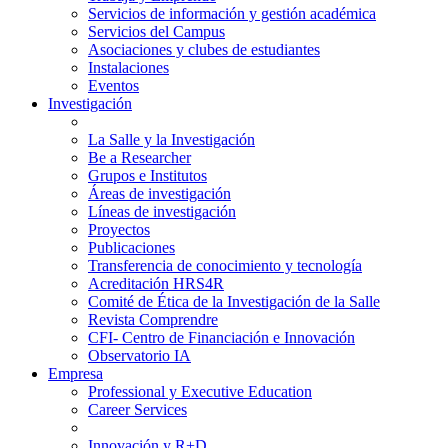
Servicios de información y gestión académica
Servicios del Campus
Asociaciones y clubes de estudiantes
Instalaciones
Eventos
Investigación
La Salle y la Investigación
Be a Researcher
Grupos e Institutos
Áreas de investigación
Líneas de investigación
Proyectos
Publicaciones
Transferencia de conocimiento y tecnología
Acreditación HRS4R
Comité de Ética de la Investigación de la Salle
Revista Comprendre
CFI- Centro de Financiación e Innovación
Observatorio IA
Empresa
Professional y Executive Education
Career Services
Innovación y R+D