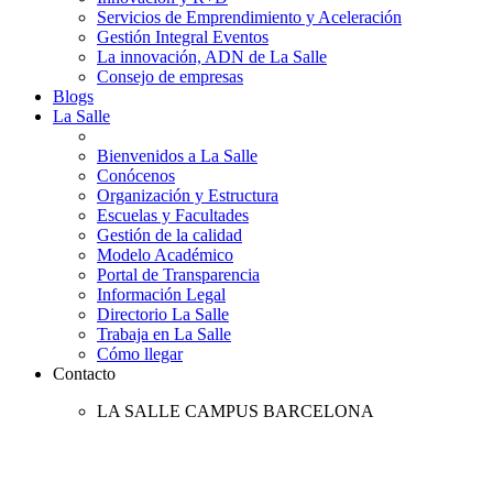
Servicios de Emprendimiento y Aceleración
Gestión Integral Eventos
La innovación, ADN de La Salle
Consejo de empresas
Blogs
La Salle
Bienvenidos a La Salle
Conócenos
Organización y Estructura
Escuelas y Facultades
Gestión de la calidad
Modelo Académico
Portal de Transparencia
Información Legal
Directorio La Salle
Trabaja en La Salle
Cómo llegar
Contacto
LA SALLE CAMPUS BARCELONA