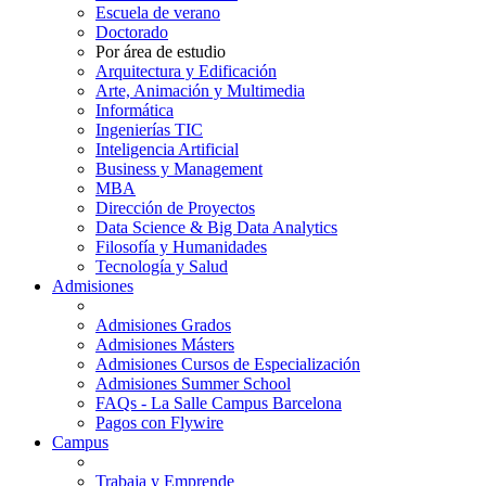
Escuela de verano
Doctorado
Por área de estudio
Arquitectura y Edificación
Arte, Animación y Multimedia
Informática
Ingenierías TIC
Inteligencia Artificial
Business y Management
MBA
Dirección de Proyectos
Data Science & Big Data Analytics
Filosofía y Humanidades
Tecnología y Salud
Admisiones
Admisiones Grados
Admisiones Másters
Admisiones Cursos de Especialización
Admisiones Summer School
FAQs - La Salle Campus Barcelona
Pagos con Flywire
Campus
Trabaja y Emprende