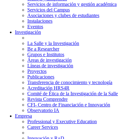
Servicios de información y gestión académica
Servicios del Campus
Asociaciones y clubes de estudiantes
Instalaciones
Eventos
Investigación
La Salle y la Investigación
Be a Researcher
Grupos e Institutos
Áreas de investigación
Líneas de investigación
Proyectos
Publicaciones
Transferencia de conocimiento y tecnología
Acreditación HRS4R
Comité de Ética de la Investigación de la Salle
Revista Comprendre
CFI- Centro de Financiación e Innovación
Observatorio IA
Empresa
Professional y Executive Education
Career Services
Innovación y R+D