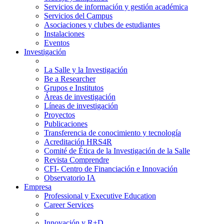
Servicios de información y gestión académica
Servicios del Campus
Asociaciones y clubes de estudiantes
Instalaciones
Eventos
Investigación
La Salle y la Investigación
Be a Researcher
Grupos e Institutos
Áreas de investigación
Líneas de investigación
Proyectos
Publicaciones
Transferencia de conocimiento y tecnología
Acreditación HRS4R
Comité de Ética de la Investigación de la Salle
Revista Comprendre
CFI- Centro de Financiación e Innovación
Observatorio IA
Empresa
Professional y Executive Education
Career Services
Innovación y R+D