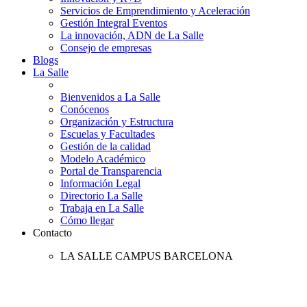
Servicios de Emprendimiento y Aceleración
Gestión Integral Eventos
La innovación, ADN de La Salle
Consejo de empresas
Blogs
La Salle
Bienvenidos a La Salle
Conócenos
Organización y Estructura
Escuelas y Facultades
Gestión de la calidad
Modelo Académico
Portal de Transparencia
Información Legal
Directorio La Salle
Trabaja en La Salle
Cómo llegar
Contacto
LA SALLE CAMPUS BARCELONA