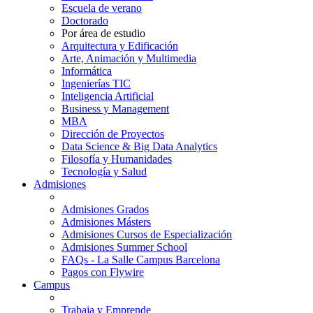
Escuela de verano
Doctorado
Por área de estudio
Arquitectura y Edificación
Arte, Animación y Multimedia
Informática
Ingenierías TIC
Inteligencia Artificial
Business y Management
MBA
Dirección de Proyectos
Data Science & Big Data Analytics
Filosofía y Humanidades
Tecnología y Salud
Admisiones
Admisiones Grados
Admisiones Másters
Admisiones Cursos de Especialización
Admisiones Summer School
FAQs - La Salle Campus Barcelona
Pagos con Flywire
Campus
Trabaja y Emprende