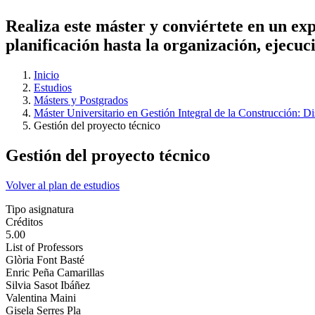
Realiza este máster y conviértete en un expe
planificación hasta la organización, ejecu
Inicio
Estudios
Másters y Postgrados
Máster Universitario en Gestión Integral de la Construcción: D
Gestión del proyecto técnico
Gestión del proyecto técnico
Volver al plan de estudios
Tipo asignatura
Créditos
5.00
List of Professors
Glòria Font Basté
Enric Peña Camarillas
Silvia Sasot Ibáñez
Valentina Maini
Gisela Serres Pla