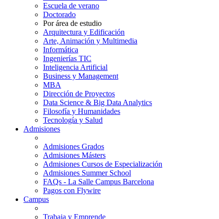
Escuela de verano
Doctorado
Por área de estudio
Arquitectura y Edificación
Arte, Animación y Multimedia
Informática
Ingenierías TIC
Inteligencia Artificial
Business y Management
MBA
Dirección de Proyectos
Data Science & Big Data Analytics
Filosofía y Humanidades
Tecnología y Salud
Admisiones
Admisiones Grados
Admisiones Másters
Admisiones Cursos de Especialización
Admisiones Summer School
FAQs - La Salle Campus Barcelona
Pagos con Flywire
Campus
Trabaja y Emprende