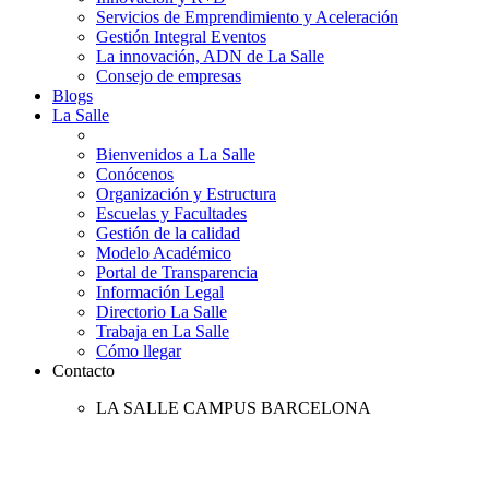
Servicios de Emprendimiento y Aceleración
Gestión Integral Eventos
La innovación, ADN de La Salle
Consejo de empresas
Blogs
La Salle
Bienvenidos a La Salle
Conócenos
Organización y Estructura
Escuelas y Facultades
Gestión de la calidad
Modelo Académico
Portal de Transparencia
Información Legal
Directorio La Salle
Trabaja en La Salle
Cómo llegar
Contacto
LA SALLE CAMPUS BARCELONA