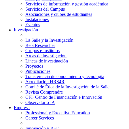
Servicios de información y gestión académica
Servicios del Campus
Asociaciones y clubes de estudiantes
Instalaciones
Eventos
Investigación
La Salle y la Investigación
Be a Researcher
Grupos e Institutos
Áreas de investigación
Líneas de investigación
Proyectos
Publicaciones
Transferencia de conocimiento y tecnología
Acreditación HRS4R
Comité de Ética de la Investigación de la Salle
Revista Comprendre
CFI- Centro de Financiación e Innovación
Observatorio IA
Empresa
Professional y Executive Education
Career Services
Innovación y R+D