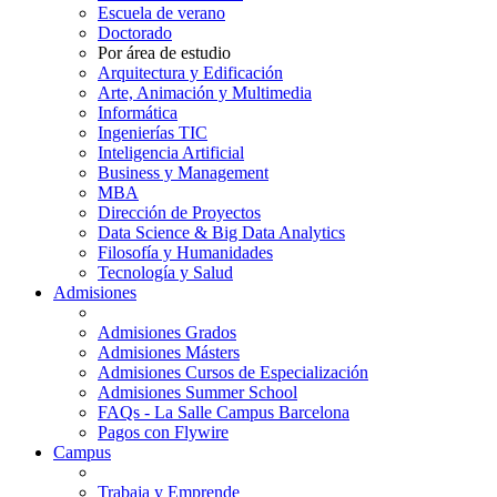
Escuela de verano
Doctorado
Por área de estudio
Arquitectura y Edificación
Arte, Animación y Multimedia
Informática
Ingenierías TIC
Inteligencia Artificial
Business y Management
MBA
Dirección de Proyectos
Data Science & Big Data Analytics
Filosofía y Humanidades
Tecnología y Salud
Admisiones
Admisiones Grados
Admisiones Másters
Admisiones Cursos de Especialización
Admisiones Summer School
FAQs - La Salle Campus Barcelona
Pagos con Flywire
Campus
Trabaja y Emprende