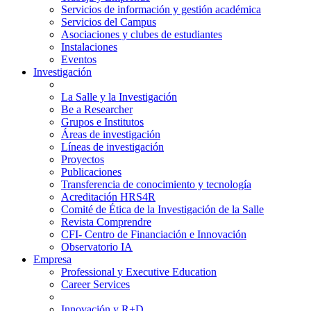
Servicios de información y gestión académica
Servicios del Campus
Asociaciones y clubes de estudiantes
Instalaciones
Eventos
Investigación
La Salle y la Investigación
Be a Researcher
Grupos e Institutos
Áreas de investigación
Líneas de investigación
Proyectos
Publicaciones
Transferencia de conocimiento y tecnología
Acreditación HRS4R
Comité de Ética de la Investigación de la Salle
Revista Comprendre
CFI- Centro de Financiación e Innovación
Observatorio IA
Empresa
Professional y Executive Education
Career Services
Innovación y R+D