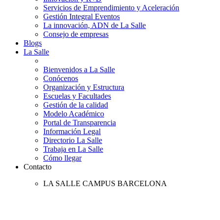
Servicios de Emprendimiento y Aceleración
Gestión Integral Eventos
La innovación, ADN de La Salle
Consejo de empresas
Blogs
La Salle
Bienvenidos a La Salle
Conócenos
Organización y Estructura
Escuelas y Facultades
Gestión de la calidad
Modelo Académico
Portal de Transparencia
Información Legal
Directorio La Salle
Trabaja en La Salle
Cómo llegar
Contacto
LA SALLE CAMPUS BARCELONA