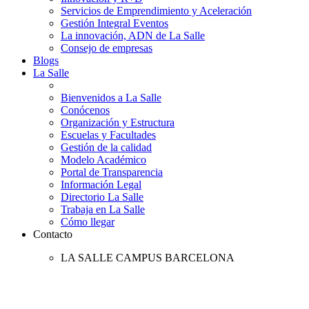
Servicios de Emprendimiento y Aceleración
Gestión Integral Eventos
La innovación, ADN de La Salle
Consejo de empresas
Blogs
La Salle
Bienvenidos a La Salle
Conócenos
Organización y Estructura
Escuelas y Facultades
Gestión de la calidad
Modelo Académico
Portal de Transparencia
Información Legal
Directorio La Salle
Trabaja en La Salle
Cómo llegar
Contacto
LA SALLE CAMPUS BARCELONA