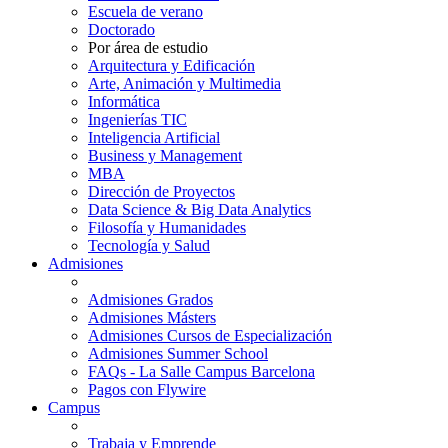
Escuela de verano
Doctorado
Por área de estudio
Arquitectura y Edificación
Arte, Animación y Multimedia
Informática
Ingenierías TIC
Inteligencia Artificial
Business y Management
MBA
Dirección de Proyectos
Data Science & Big Data Analytics
Filosofía y Humanidades
Tecnología y Salud
Admisiones
Admisiones Grados
Admisiones Másters
Admisiones Cursos de Especialización
Admisiones Summer School
FAQs - La Salle Campus Barcelona
Pagos con Flywire
Campus
Trabaja y Emprende