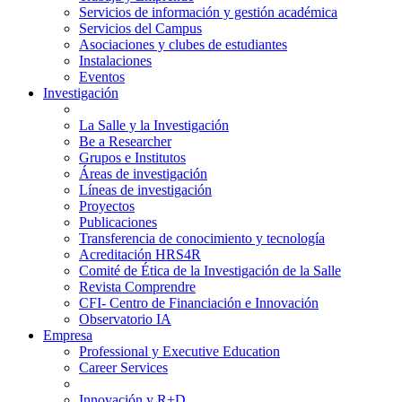
Servicios de información y gestión académica
Servicios del Campus
Asociaciones y clubes de estudiantes
Instalaciones
Eventos
Investigación
La Salle y la Investigación
Be a Researcher
Grupos e Institutos
Áreas de investigación
Líneas de investigación
Proyectos
Publicaciones
Transferencia de conocimiento y tecnología
Acreditación HRS4R
Comité de Ética de la Investigación de la Salle
Revista Comprendre
CFI- Centro de Financiación e Innovación
Observatorio IA
Empresa
Professional y Executive Education
Career Services
Innovación y R+D