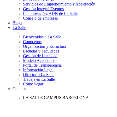
Servicios de Emprendimiento y Aceleración
Gestión Integral Eventos
La innovación, ADN de La Salle
Consejo de empresas
Blogs
La Salle
Bienvenidos a La Salle
Conócenos
Organización y Estructura
Escuelas y Facultades
Gestión de la calidad
Modelo Académico
Portal de Transparencia
Información Legal
Directorio La Salle
Trabaja en La Salle
Cómo llegar
Contacto
LA SALLE CAMPUS BARCELONA