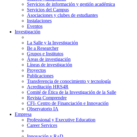
Servicios de información y gestión académica
Servicios del Campus
Asociaciones y clubes de estudiantes
Instalaciones
Eventos
Investigación
La Salle y la Investigación
Be a Researcher
Grupos e Institutos
Áreas de investigación
Líneas de investigación
Proyectos
Publicaciones
Transferencia de conocimiento y tecnología
Acreditación HRS4R
Comité de Ética de la Investigación de la Salle
Revista Comprendre
CFI- Centro de Financiación e Innovación
Observatorio IA
Empresa
Professional y Executive Education
Career Services
Innovación y R+D