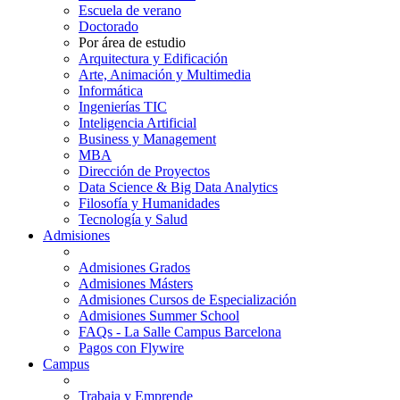
Escuela de verano
Doctorado
Por área de estudio
Arquitectura y Edificación
Arte, Animación y Multimedia
Informática
Ingenierías TIC
Inteligencia Artificial
Business y Management
MBA
Dirección de Proyectos
Data Science & Big Data Analytics
Filosofía y Humanidades
Tecnología y Salud
Admisiones
Admisiones Grados
Admisiones Másters
Admisiones Cursos de Especialización
Admisiones Summer School
FAQs - La Salle Campus Barcelona
Pagos con Flywire
Campus
Trabaja y Emprende