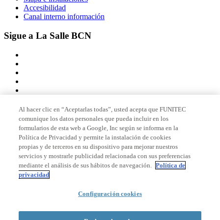
Accesibilidad
Canal interno información
Sigue a La Salle BCN
Al hacer clic en “Aceptarlas todas”, usted acepta que FUNITEC
comunique los datos personales que pueda incluir en los
Miembro de
formularios de esta web a Google, Inc según se informa en la
Política de Privacidad y permite la instalación de cookies
propias y de terceros en su dispositivo para mejorar nuestros
servicios y mostrarle publicidad relacionada con sus preferencias
Acreditaciones
mediante el análisis de sus hábitos de navegación.
Política de
privacidad
© 2026 La Salle Campus Barcelona - URL |
Aviso legal
|
Política de
Configuración cookies
privacidad
|
Política de cookies