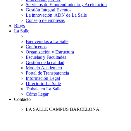
Servicios de Emprendimiento y Aceleración
Gestión Integral Eventos
La innovación, ADN de La Salle
Consejo de empresas
Blogs
La Salle
Bienvenidos a La Salle
Conócenos
Organización y Estructura
Escuelas y Facultades
Gestión de la calidad
Modelo Académico
Portal de Transparencia
Información Legal
Directorio La Salle
Trabaja en La Salle
Cómo llegar
Contacto
LA SALLE CAMPUS BARCELONA