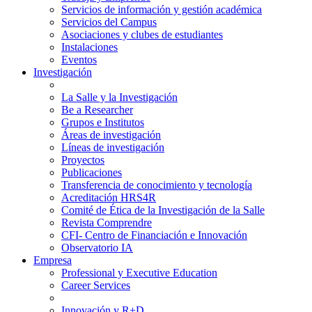
Servicios de información y gestión académica
Servicios del Campus
Asociaciones y clubes de estudiantes
Instalaciones
Eventos
Investigación
La Salle y la Investigación
Be a Researcher
Grupos e Institutos
Áreas de investigación
Líneas de investigación
Proyectos
Publicaciones
Transferencia de conocimiento y tecnología
Acreditación HRS4R
Comité de Ética de la Investigación de la Salle
Revista Comprendre
CFI- Centro de Financiación e Innovación
Observatorio IA
Empresa
Professional y Executive Education
Career Services
Innovación y R+D