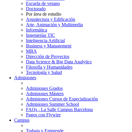
Escuela de verano
Doctorado
Por área de estudio
Arquitectura y Edificación
Arte, Animación y Multimedia
Informática
Ingenierías TIC
Inteligencia Artificial
Business y Management
MBA
Dirección de Proyectos
Data Science & Big Data Analytics
Filosofía y Humanidades
Tecnología y Salud
Admisiones
Admisiones Grados
Admisiones Másters
Admisiones Cursos de Especialización
Admisiones Summer School
FAQs - La Salle Campus Barcelona
Pagos con Flywire
Campus
Trabaja y Emprende