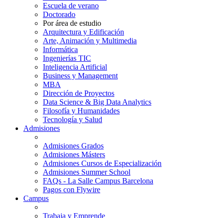
Escuela de verano
Doctorado
Por área de estudio
Arquitectura y Edificación
Arte, Animación y Multimedia
Informática
Ingenierías TIC
Inteligencia Artificial
Business y Management
MBA
Dirección de Proyectos
Data Science & Big Data Analytics
Filosofía y Humanidades
Tecnología y Salud
Admisiones
Admisiones Grados
Admisiones Másters
Admisiones Cursos de Especialización
Admisiones Summer School
FAQs - La Salle Campus Barcelona
Pagos con Flywire
Campus
Trabaja y Emprende