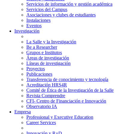
Servicios de información y gestión académica
Servicios del Campus
Asociaciones y clubes de estudiantes
Instalaciones
Eventos
Investigación
La Salle y la Investigación
Be a Researcher
Grupos e Institutos
Áreas de investigación
Líneas de investigación
Proyectos
Publicaciones
Transferencia de conocimiento y tecnología
Acreditación HRS4R
Comité de Ética de la Investigación de la Salle
Revista Comprendre
CFI- Centro de Financiación e Innovación
Observatorio IA
Empresa
Professional y Executive Education
Career Services
Innovación y R+D