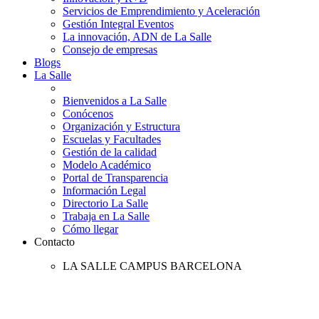
Servicios de Emprendimiento y Aceleración
Gestión Integral Eventos
La innovación, ADN de La Salle
Consejo de empresas
Blogs
La Salle
Bienvenidos a La Salle
Conócenos
Organización y Estructura
Escuelas y Facultades
Gestión de la calidad
Modelo Académico
Portal de Transparencia
Información Legal
Directorio La Salle
Trabaja en La Salle
Cómo llegar
Contacto
LA SALLE CAMPUS BARCELONA