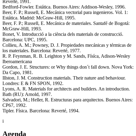
Reverté, 1991.
Bedford-Fowler. Estática. Buenos Aires: Addison-Wesley, 1996.
Beer, F. P.; Russell, E. Mecánica vectorial para ingenieros. Vol. 1:
Estática. Madrid: McGraw-Hill, 1995.
Beer, F. P.; Russell, E. Mecánica de materiales. Santafé de Bogotá:
McGraw-Hill, 1993.
Bonet, V. Introducció a la ciència dels materials de construcció.
Barcelona: UPC, 1995.
Collieu, A. M.; Powney, D. J. Propiedades mecánicas y térmicas de
los materiales. Barcelona: Reverté, 1977.
R. P. Feynman, R. B. Leighton y M. Sands, Físíca, Adison-Wesley
Iberoamericana
Gordon, J. E. Structures: or Why things don´t fall down. Nova York:
Da Capo, 1981.
Illston, J. M. Construction materials. Their nature and behaviour.
Londres: E & FN SPON, 1992.
Lyons, A. R. Materials for architects and builders. An introduction.
Bath (RU): Arnold, 1997.
Salvadori, M.; Heller, R. Estructuras para arquitectos. Buenos Aires:
CP67, 1992.
Tipler. Física. Barcelona: Reverté, 1994.
i
Agenda