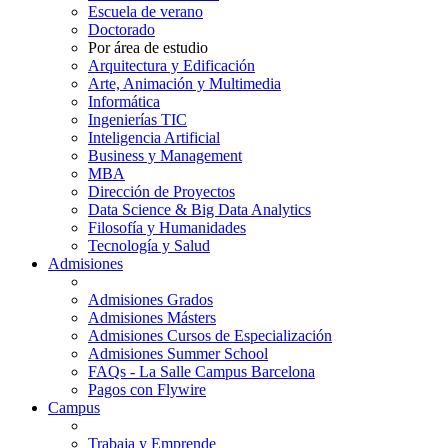
Escuela de verano
Doctorado
Por área de estudio
Arquitectura y Edificación
Arte, Animación y Multimedia
Informática
Ingenierías TIC
Inteligencia Artificial
Business y Management
MBA
Dirección de Proyectos
Data Science & Big Data Analytics
Filosofía y Humanidades
Tecnología y Salud
Admisiones
Admisiones Grados
Admisiones Másters
Admisiones Cursos de Especialización
Admisiones Summer School
FAQs - La Salle Campus Barcelona
Pagos con Flywire
Campus
Trabaja y Emprende