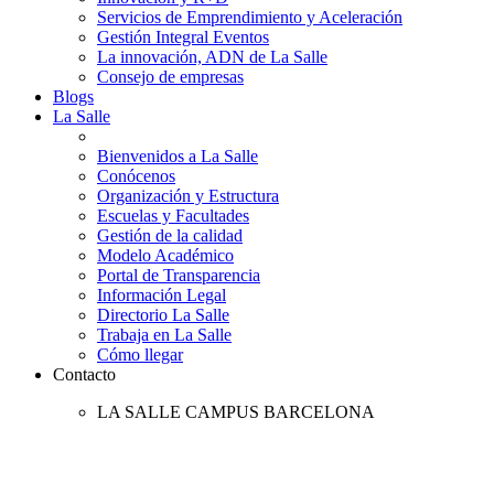
Servicios de Emprendimiento y Aceleración
Gestión Integral Eventos
La innovación, ADN de La Salle
Consejo de empresas
Blogs
La Salle
Bienvenidos a La Salle
Conócenos
Organización y Estructura
Escuelas y Facultades
Gestión de la calidad
Modelo Académico
Portal de Transparencia
Información Legal
Directorio La Salle
Trabaja en La Salle
Cómo llegar
Contacto
LA SALLE CAMPUS BARCELONA