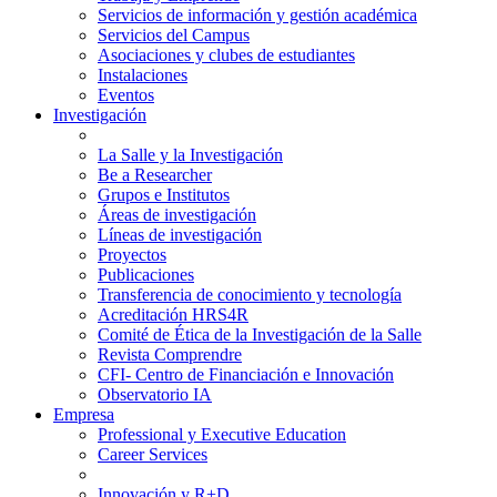
Servicios de información y gestión académica
Servicios del Campus
Asociaciones y clubes de estudiantes
Instalaciones
Eventos
Investigación
La Salle y la Investigación
Be a Researcher
Grupos e Institutos
Áreas de investigación
Líneas de investigación
Proyectos
Publicaciones
Transferencia de conocimiento y tecnología
Acreditación HRS4R
Comité de Ética de la Investigación de la Salle
Revista Comprendre
CFI- Centro de Financiación e Innovación
Observatorio IA
Empresa
Professional y Executive Education
Career Services
Innovación y R+D