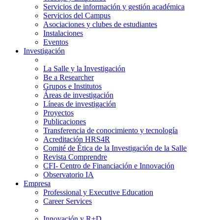
Servicios de información y gestión académica
Servicios del Campus
Asociaciones y clubes de estudiantes
Instalaciones
Eventos
Investigación
La Salle y la Investigación
Be a Researcher
Grupos e Institutos
Áreas de investigación
Líneas de investigación
Proyectos
Publicaciones
Transferencia de conocimiento y tecnología
Acreditación HRS4R
Comité de Ética de la Investigación de la Salle
Revista Comprendre
CFI- Centro de Financiación e Innovación
Observatorio IA
Empresa
Professional y Executive Education
Career Services
Innovación y R+D