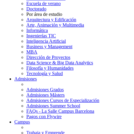
Escuela de verano
Doctorado
Por área de estudio
Arquitectura y Edificación
Arte, Animación y Multimedia
Informática
Ingenierías TIC
Inteligencia Artificial
Business y Management
MBA
Dirección de Proyectos
Data Science & Big Data Analytics
Filosofía y Humanidades
Tecnología y Salud
Admisiones
Admisiones Grados
Admisiones Másters
Admisiones Cursos de Especialización
Admisiones Summer School
FAQs - La Salle Campus Barcelona
Pagos con Flywire
Campus
Trabaja y Emprende