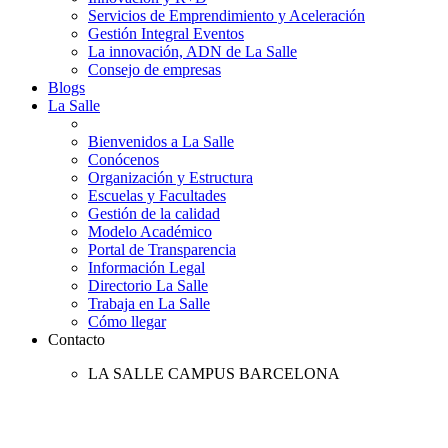
Servicios de Emprendimiento y Aceleración
Gestión Integral Eventos
La innovación, ADN de La Salle
Consejo de empresas
Blogs
La Salle
Bienvenidos a La Salle
Conócenos
Organización y Estructura
Escuelas y Facultades
Gestión de la calidad
Modelo Académico
Portal de Transparencia
Información Legal
Directorio La Salle
Trabaja en La Salle
Cómo llegar
Contacto
LA SALLE CAMPUS BARCELONA