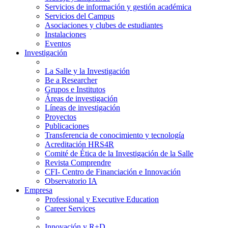
Servicios de información y gestión académica
Servicios del Campus
Asociaciones y clubes de estudiantes
Instalaciones
Eventos
Investigación
La Salle y la Investigación
Be a Researcher
Grupos e Institutos
Áreas de investigación
Líneas de investigación
Proyectos
Publicaciones
Transferencia de conocimiento y tecnología
Acreditación HRS4R
Comité de Ética de la Investigación de la Salle
Revista Comprendre
CFI- Centro de Financiación e Innovación
Observatorio IA
Empresa
Professional y Executive Education
Career Services
Innovación y R+D