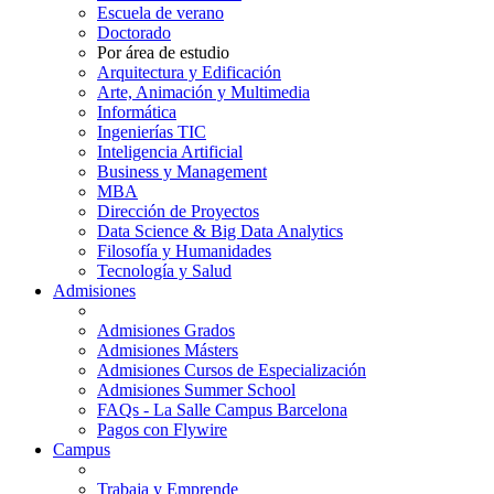
Escuela de verano
Doctorado
Por área de estudio
Arquitectura y Edificación
Arte, Animación y Multimedia
Informática
Ingenierías TIC
Inteligencia Artificial
Business y Management
MBA
Dirección de Proyectos
Data Science & Big Data Analytics
Filosofía y Humanidades
Tecnología y Salud
Admisiones
Admisiones Grados
Admisiones Másters
Admisiones Cursos de Especialización
Admisiones Summer School
FAQs - La Salle Campus Barcelona
Pagos con Flywire
Campus
Trabaja y Emprende