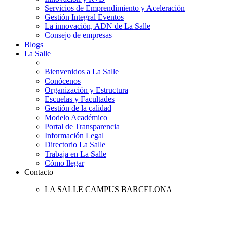
Servicios de Emprendimiento y Aceleración
Gestión Integral Eventos
La innovación, ADN de La Salle
Consejo de empresas
Blogs
La Salle
Bienvenidos a La Salle
Conócenos
Organización y Estructura
Escuelas y Facultades
Gestión de la calidad
Modelo Académico
Portal de Transparencia
Información Legal
Directorio La Salle
Trabaja en La Salle
Cómo llegar
Contacto
LA SALLE CAMPUS BARCELONA