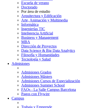
Escuela de verano
Doctorado
Por área de estudio
Arquitectura y Edificación
Arte, Animación y Multimedia
Informática
Ingenierías TIC
Inteligencia Artificial
Business y Management
MBA
Dirección de Proyectos
Data Science & Big Data Analytics
Filosofía y Humanidades
Tecnología y Salud
Admisiones
Admisiones Grados
Admisiones Másters
Admisiones Cursos de Especialización
Admisiones Summer School
FAQs - La Salle Campus Barcelona
Pagos con Flywire
Campus
Trabaja y Emprende