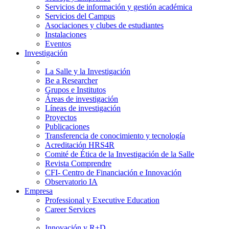
Servicios de información y gestión académica
Servicios del Campus
Asociaciones y clubes de estudiantes
Instalaciones
Eventos
Investigación
La Salle y la Investigación
Be a Researcher
Grupos e Institutos
Áreas de investigación
Líneas de investigación
Proyectos
Publicaciones
Transferencia de conocimiento y tecnología
Acreditación HRS4R
Comité de Ética de la Investigación de la Salle
Revista Comprendre
CFI- Centro de Financiación e Innovación
Observatorio IA
Empresa
Professional y Executive Education
Career Services
Innovación y R+D