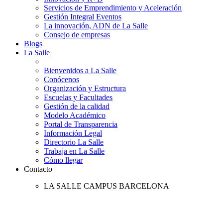
Servicios de Emprendimiento y Aceleración
Gestión Integral Eventos
La innovación, ADN de La Salle
Consejo de empresas
Blogs
La Salle
Bienvenidos a La Salle
Conócenos
Organización y Estructura
Escuelas y Facultades
Gestión de la calidad
Modelo Académico
Portal de Transparencia
Información Legal
Directorio La Salle
Trabaja en La Salle
Cómo llegar
Contacto
LA SALLE CAMPUS BARCELONA