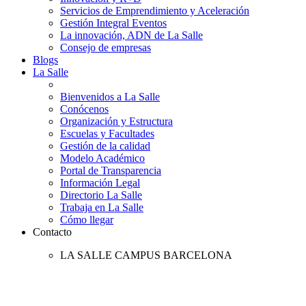
Servicios de Emprendimiento y Aceleración
Gestión Integral Eventos
La innovación, ADN de La Salle
Consejo de empresas
Blogs
La Salle
Bienvenidos a La Salle
Conócenos
Organización y Estructura
Escuelas y Facultades
Gestión de la calidad
Modelo Académico
Portal de Transparencia
Información Legal
Directorio La Salle
Trabaja en La Salle
Cómo llegar
Contacto
LA SALLE CAMPUS BARCELONA