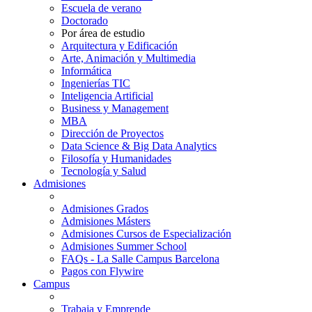
Escuela de verano
Doctorado
Por área de estudio
Arquitectura y Edificación
Arte, Animación y Multimedia
Informática
Ingenierías TIC
Inteligencia Artificial
Business y Management
MBA
Dirección de Proyectos
Data Science & Big Data Analytics
Filosofía y Humanidades
Tecnología y Salud
Admisiones
Admisiones Grados
Admisiones Másters
Admisiones Cursos de Especialización
Admisiones Summer School
FAQs - La Salle Campus Barcelona
Pagos con Flywire
Campus
Trabaja y Emprende