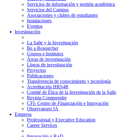
Servicios de información y gestión académica
Servicios del Campus
Asociaciones y clubes de estudiantes
Instalaciones
Eventos
Investigación
La Salle y la Investigación
Be a Researcher
Grupos e Institutos
Áreas de investigación
Líneas de investigación
Proyectos
Publicaciones
Transferencia de conocimiento y tecnología
Acreditación HRS4R
Comité de Ética de la Investigación de la Salle
Revista Comprendre
CFI- Centro de Financiación e Innovación
Observatorio IA
Empresa
Professional y Executive Education
Career Services
Innovación y R+D