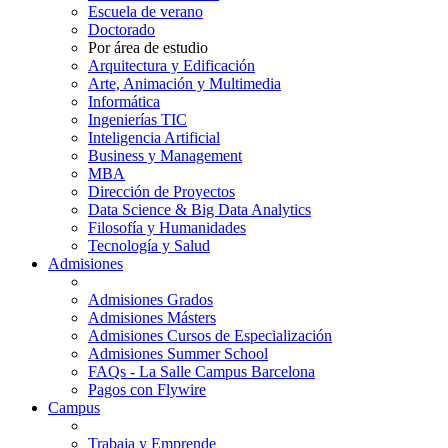
Escuela de verano
Doctorado
Por área de estudio
Arquitectura y Edificación
Arte, Animación y Multimedia
Informática
Ingenierías TIC
Inteligencia Artificial
Business y Management
MBA
Dirección de Proyectos
Data Science & Big Data Analytics
Filosofía y Humanidades
Tecnología y Salud
Admisiones
Admisiones Grados
Admisiones Másters
Admisiones Cursos de Especialización
Admisiones Summer School
FAQs - La Salle Campus Barcelona
Pagos con Flywire
Campus
Trabaja y Emprende