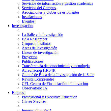
Servicios de información y gestión académica
Servicios del Campus
Asociaciones y clubes de estudiantes
Instalaciones
Eventos
Investigación
La Salle y la Investigación
Be a Researcher
Grupos e Institutos
Áreas de investigación
Líneas de investigación
Proyectos
Publicaciones
Transferencia de conocimiento y tecnología
Acreditación HRS4R
Comité de Ética de la Investigación de la Salle
Revista Comprendre
CFI- Centro de Financiación e Innovación
Observatorio IA
Empresa
Professional y Executive Education
Career Services
Innovación y R+D