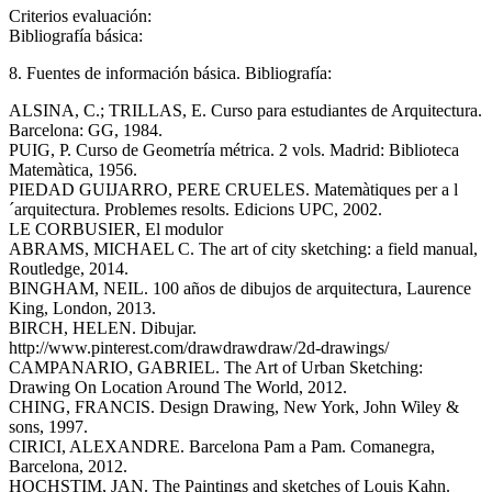
Criterios evaluación:
Bibliografía básica:
8. Fuentes de información básica. Bibliografía:
ALSINA, C.; TRILLAS, E. Curso para estudiantes de Arquitectura.
Barcelona: GG, 1984.
PUIG, P. Curso de Geometría métrica. 2 vols. Madrid: Biblioteca
Matemàtica, 1956.
PIEDAD GUIJARRO, PERE CRUELES. Matemàtiques per a l
´arquitectura. Problemes resolts. Edicions UPC, 2002.
LE CORBUSIER, El modulor
ABRAMS, MICHAEL C. The art of city sketching: a field manual,
Routledge, 2014.
BINGHAM, NEIL. 100 años de dibujos de arquitectura, Laurence
King, London, 2013.
BIRCH, HELEN. Dibujar.
http://www.pinterest.com/drawdrawdraw/2d-drawings/
CAMPANARIO, GABRIEL. The Art of Urban Sketching:
Drawing On Location Around The World, 2012.
CHING, FRANCIS. Design Drawing, New York, John Wiley &
sons, 1997.
CIRICI, ALEXANDRE. Barcelona Pam a Pam. Comanegra,
Barcelona, 2012.
HOCHSTIM, JAN. The Paintings and sketches of Louis Kahn.