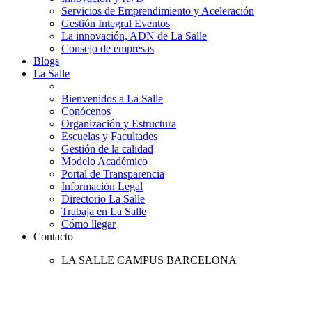
Servicios de Emprendimiento y Aceleración
Gestión Integral Eventos
La innovación, ADN de La Salle
Consejo de empresas
Blogs
La Salle
Bienvenidos a La Salle
Conócenos
Organización y Estructura
Escuelas y Facultades
Gestión de la calidad
Modelo Académico
Portal de Transparencia
Información Legal
Directorio La Salle
Trabaja en La Salle
Cómo llegar
Contacto
LA SALLE CAMPUS BARCELONA