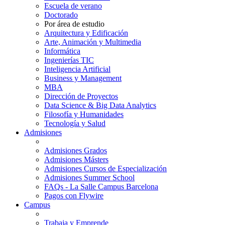
Escuela de verano
Doctorado
Por área de estudio
Arquitectura y Edificación
Arte, Animación y Multimedia
Informática
Ingenierías TIC
Inteligencia Artificial
Business y Management
MBA
Dirección de Proyectos
Data Science & Big Data Analytics
Filosofía y Humanidades
Tecnología y Salud
Admisiones
Admisiones Grados
Admisiones Másters
Admisiones Cursos de Especialización
Admisiones Summer School
FAQs - La Salle Campus Barcelona
Pagos con Flywire
Campus
Trabaja y Emprende