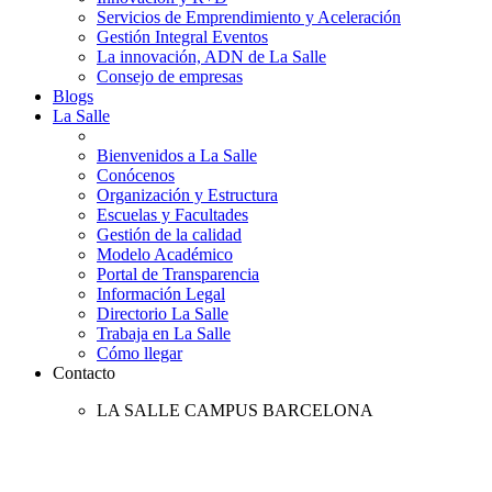
Servicios de Emprendimiento y Aceleración
Gestión Integral Eventos
La innovación, ADN de La Salle
Consejo de empresas
Blogs
La Salle
Bienvenidos a La Salle
Conócenos
Organización y Estructura
Escuelas y Facultades
Gestión de la calidad
Modelo Académico
Portal de Transparencia
Información Legal
Directorio La Salle
Trabaja en La Salle
Cómo llegar
Contacto
LA SALLE CAMPUS BARCELONA