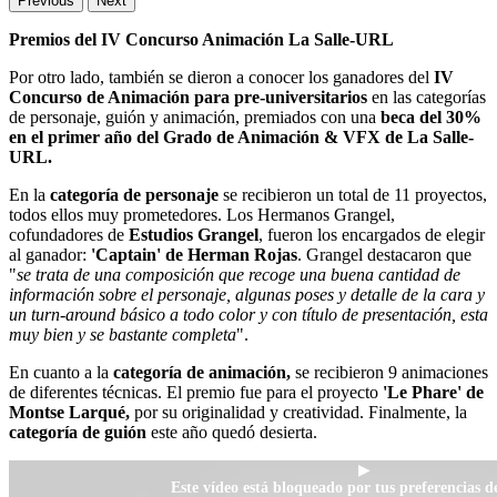
Previous
Next
Premios del IV Concurso Animación La Salle-URL
Por otro lado, también se dieron a conocer los ganadores del
IV
Concurso de Animación para pre-universitarios
en las categorías
de personaje, guión y animación, premiados con una
beca del 30%
en el primer año del Grado de Animación & VFX de La Salle-
URL.
En la
categoría de personaje
se recibieron un total de 11 proyectos,
todos ellos muy prometedores. Los Hermanos Grangel,
cofundadores de
Estudios Grangel
, fueron los encargados de elegir
al ganador:
'Captain' de Herman Rojas
. Grangel destacaron que
"
se trata de una composición que recoge una buena cantidad de
información sobre el personaje, algunas poses y detalle de la cara y
un turn-around básico a todo color y con título de presentación, esta
muy bien y se bastante completa
".
En cuanto a la
categoría de animación,
se recibieron 9 animaciones
de diferentes técnicas. El premio fue para el proyecto
'Le Phare' de
Montse Larqué,
por su originalidad y creatividad. Finalmente, la
categoría de guión
este año quedó desierta.
▶
Este vídeo está bloqueado por tus preferencias de