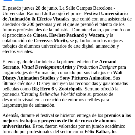
El pasado jueves 28 de junio, La Salle Campus Barcelona -
Universidad Ramon Llull acogió el primer
Festival Universitario
de Animación & Efectos Visuales
, que contó con una asistencia de
alrededor de 200 personas y en el que se premió el talento de los
futuros profesionales de la industria. Durante el acto, que contó con
el patrocinio de
Cinesa, Hewlett-Packard y Wacom
, y la
colaboración de
Cervezas Moritz,
se galardonaron los mejores
trabajos de alumnos universitarios de arte digital, animación y
efectos visuales.
El encargado de dar inicio a la primera edición fue
Armand
Serrano,
Visual Development Artist
y
Production Designer
para
largometrajes de Animación, conocido por sus trabajos en
Walt
Disney Animation Studios
y S
ony Pictures Animation
. Sus
últimos créditos a Disney incluyen las reconocidas y galardonadas
películas como
Big Hero 6
y
Zootrópolis
. Serrano ofreció la
ponencia
'Creating Believable Worlds'
sobre su proceso de
desarrollo visual en la creación de entornos creíbles para
largometrajes de animación.
Además, durante el festival se hicieron entrega de los
premios a los
mejores trabajos y proyectos de fin de curso de alumnos
universitarios
. Estos, fueron valorados por un jurado académico
formado por profesionales del sector como
Félix Balbas,
los