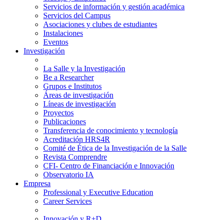
Servicios de información y gestión académica
Servicios del Campus
Asociaciones y clubes de estudiantes
Instalaciones
Eventos
Investigación
La Salle y la Investigación
Be a Researcher
Grupos e Institutos
Áreas de investigación
Líneas de investigación
Proyectos
Publicaciones
Transferencia de conocimiento y tecnología
Acreditación HRS4R
Comité de Ética de la Investigación de la Salle
Revista Comprendre
CFI- Centro de Financiación e Innovación
Observatorio IA
Empresa
Professional y Executive Education
Career Services
Innovación y R+D