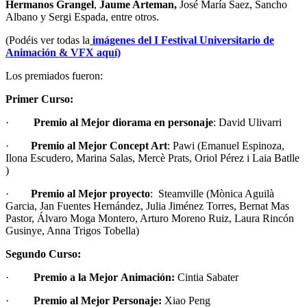
Hermanos Grangel
,
Jaume Arteman,
José María Saez, Sancho
Albano y Sergi Espada, entre otros.
(Podéis ver todas la
imágenes del I Festival Universitario de
Animación & VFX aquí)
Los premiados fueron:
Primer Curso:
·
Premio al Mejor diorama en personaje
: David Ulivarri
·
Premio al Mejor Concept Art
: Pawi (Emanuel Espinoza,
Ilona Escudero, Marina Salas, Mercè Prats, Oriol Pérez i Laia Batlle
)
·
Premio al Mejor proyecto
: Steamville (Mònica Aguilà
Garcia, Jan Fuentes Hernández, Julia Jiménez Torres, Bernat Mas
Pastor, Álvaro Moga Montero, Arturo Moreno Ruiz, Laura Rincón
Gusinye, Anna Trigos Tobella)
Segundo Curso:
·
Premio a la Mejor Animación:
Cintia Sabater
·
Premio al Mejor Personaje:
Xiao Peng