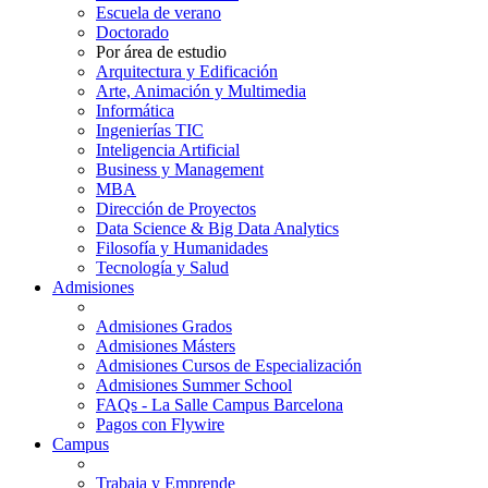
Escuela de verano
Doctorado
Por área de estudio
Arquitectura y Edificación
Arte, Animación y Multimedia
Informática
Ingenierías TIC
Inteligencia Artificial
Business y Management
MBA
Dirección de Proyectos
Data Science & Big Data Analytics
Filosofía y Humanidades
Tecnología y Salud
Admisiones
Admisiones Grados
Admisiones Másters
Admisiones Cursos de Especialización
Admisiones Summer School
FAQs - La Salle Campus Barcelona
Pagos con Flywire
Campus
Trabaja y Emprende