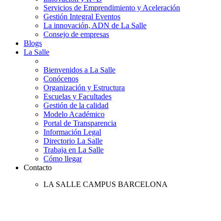
Servicios de Emprendimiento y Aceleración
Gestión Integral Eventos
La innovación, ADN de La Salle
Consejo de empresas
Blogs
La Salle
Bienvenidos a La Salle
Conócenos
Organización y Estructura
Escuelas y Facultades
Gestión de la calidad
Modelo Académico
Portal de Transparencia
Información Legal
Directorio La Salle
Trabaja en La Salle
Cómo llegar
Contacto
LA SALLE CAMPUS BARCELONA