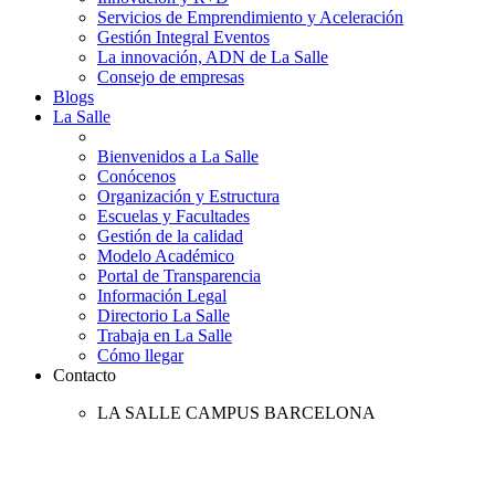
Servicios de Emprendimiento y Aceleración
Gestión Integral Eventos
La innovación, ADN de La Salle
Consejo de empresas
Blogs
La Salle
Bienvenidos a La Salle
Conócenos
Organización y Estructura
Escuelas y Facultades
Gestión de la calidad
Modelo Académico
Portal de Transparencia
Información Legal
Directorio La Salle
Trabaja en La Salle
Cómo llegar
Contacto
LA SALLE CAMPUS BARCELONA