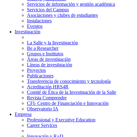
Servicios de información y gestión académica
Servicios del Campus
Asociaciones y clubes de estudiantes
Instalaciones
Eventos
Investigación
La Salle y la Investigación
Be a Researcher
Grupos e Institutos
Áreas de investigación
Líneas de investigación
Proyectos
Publicaciones
Transferencia de conocimiento y tecnología
Acreditación HRS4R
Comité de Ética de la Investigación de la Salle
Revista Comprendre
CFI- Centro de Financiación e Innovación
Observatorio IA
Empresa
Professional y Executive Education
Career Services
Innovación y R+D