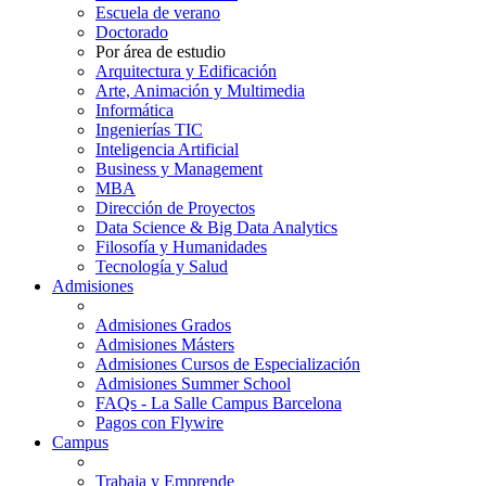
Escuela de verano
Doctorado
Por área de estudio
Arquitectura y Edificación
Arte, Animación y Multimedia
Informática
Ingenierías TIC
Inteligencia Artificial
Business y Management
MBA
Dirección de Proyectos
Data Science & Big Data Analytics
Filosofía y Humanidades
Tecnología y Salud
Admisiones
Admisiones Grados
Admisiones Másters
Admisiones Cursos de Especialización
Admisiones Summer School
FAQs - La Salle Campus Barcelona
Pagos con Flywire
Campus
Trabaja y Emprende