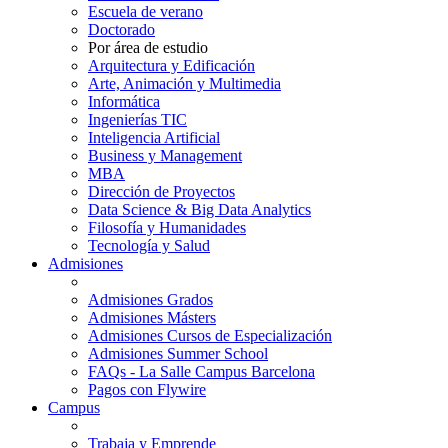
Escuela de verano
Doctorado
Por área de estudio
Arquitectura y Edificación
Arte, Animación y Multimedia
Informática
Ingenierías TIC
Inteligencia Artificial
Business y Management
MBA
Dirección de Proyectos
Data Science & Big Data Analytics
Filosofía y Humanidades
Tecnología y Salud
Admisiones
Admisiones Grados
Admisiones Másters
Admisiones Cursos de Especialización
Admisiones Summer School
FAQs - La Salle Campus Barcelona
Pagos con Flywire
Campus
Trabaja y Emprende