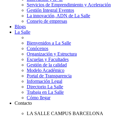
Servicios de Emprendimiento y Aceleración
Gestión Integral Eventos
La innovación, ADN de La Salle
Consejo de empresas
Blogs
La Salle
Bienvenidos a La Salle
Conócenos
Organización y Estructura
Escuelas y Facultades
Gestión de la calidad
Modelo Académico
Portal de Transparencia
Información Legal
Directorio La Salle
Trabaja en La Salle
Cómo llegar
Contacto
LA SALLE CAMPUS BARCELONA