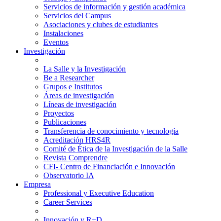
Servicios de información y gestión académica
Servicios del Campus
Asociaciones y clubes de estudiantes
Instalaciones
Eventos
Investigación
La Salle y la Investigación
Be a Researcher
Grupos e Institutos
Áreas de investigación
Líneas de investigación
Proyectos
Publicaciones
Transferencia de conocimiento y tecnología
Acreditación HRS4R
Comité de Ética de la Investigación de la Salle
Revista Comprendre
CFI- Centro de Financiación e Innovación
Observatorio IA
Empresa
Professional y Executive Education
Career Services
Innovación y R+D