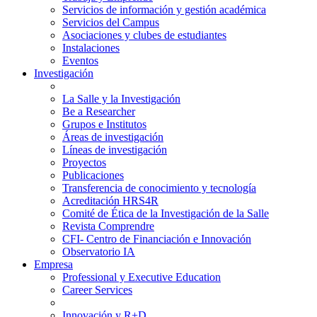
Servicios de información y gestión académica
Servicios del Campus
Asociaciones y clubes de estudiantes
Instalaciones
Eventos
Investigación
La Salle y la Investigación
Be a Researcher
Grupos e Institutos
Áreas de investigación
Líneas de investigación
Proyectos
Publicaciones
Transferencia de conocimiento y tecnología
Acreditación HRS4R
Comité de Ética de la Investigación de la Salle
Revista Comprendre
CFI- Centro de Financiación e Innovación
Observatorio IA
Empresa
Professional y Executive Education
Career Services
Innovación y R+D