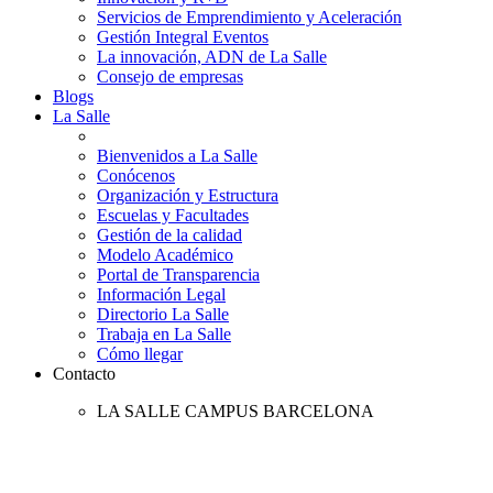
Servicios de Emprendimiento y Aceleración
Gestión Integral Eventos
La innovación, ADN de La Salle
Consejo de empresas
Blogs
La Salle
Bienvenidos a La Salle
Conócenos
Organización y Estructura
Escuelas y Facultades
Gestión de la calidad
Modelo Académico
Portal de Transparencia
Información Legal
Directorio La Salle
Trabaja en La Salle
Cómo llegar
Contacto
LA SALLE CAMPUS BARCELONA