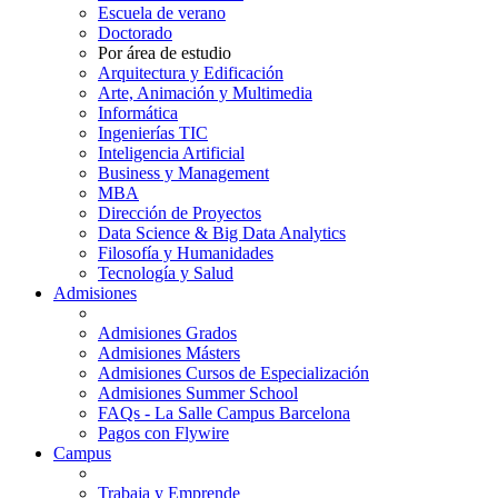
Escuela de verano
Doctorado
Por área de estudio
Arquitectura y Edificación
Arte, Animación y Multimedia
Informática
Ingenierías TIC
Inteligencia Artificial
Business y Management
MBA
Dirección de Proyectos
Data Science & Big Data Analytics
Filosofía y Humanidades
Tecnología y Salud
Admisiones
Admisiones Grados
Admisiones Másters
Admisiones Cursos de Especialización
Admisiones Summer School
FAQs - La Salle Campus Barcelona
Pagos con Flywire
Campus
Trabaja y Emprende