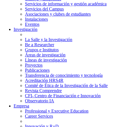
Servicios de información y gestión académica
Servicios del Campus
Asociaciones y clubes de estudiantes
Instalaciones
Eventos
Investigación
La Salle y la Investigación
Be a Researcher
Grupos e Institutos
Áreas de investigación
Líneas de investigación
Proyectos
Publicaciones
Transferencia de conocimiento y tecnología
Acreditación HRS4R
Comité de Ética de la Investigación de la Salle
Revista Comprendre
CFI- Centro de Financiación e Innovación
Observatorio IA
Empresa
Professional y Executive Education
Career Services
Innovación y R+D