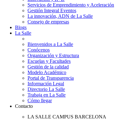
Servicios de Emprendimiento y Aceleración
Gestión Integral Eventos
La innovación, ADN de La Salle
Consejo de empresas
Blogs
La Salle
Bienvenidos a La Salle
Conócenos
Organización y Estructura
Escuelas y Facultades
Gestión de la calidad
Modelo Académico
Portal de Transparencia
Información Legal
Directorio La Salle
Trabaja en La Salle
Cómo llegar
Contacto
LA SALLE CAMPUS BARCELONA