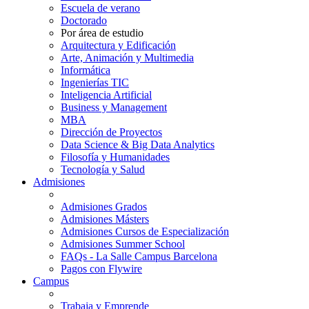
Escuela de verano
Doctorado
Por área de estudio
Arquitectura y Edificación
Arte, Animación y Multimedia
Informática
Ingenierías TIC
Inteligencia Artificial
Business y Management
MBA
Dirección de Proyectos
Data Science & Big Data Analytics
Filosofía y Humanidades
Tecnología y Salud
Admisiones
Admisiones Grados
Admisiones Másters
Admisiones Cursos de Especialización
Admisiones Summer School
FAQs - La Salle Campus Barcelona
Pagos con Flywire
Campus
Trabaja y Emprende